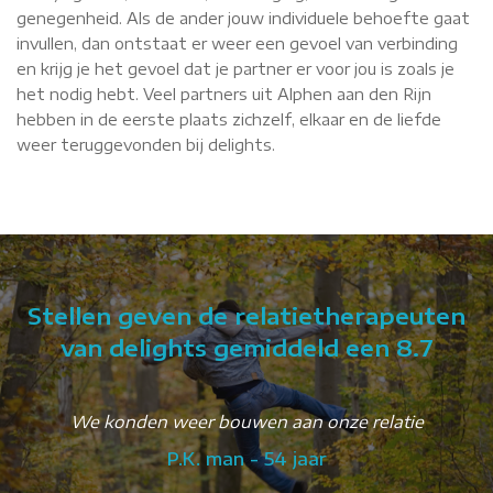
genegenheid. Als de ander jouw individuele behoefte gaat
invullen, dan ontstaat er weer een gevoel van verbinding
en krijg je het gevoel dat je partner er voor jou is zoals je
het nodig hebt. Veel partners uit Alphen aan den Rijn
hebben in de eerste plaats zichzelf, elkaar en de liefde
weer teruggevonden bij delights.
Stellen geven de relatietherapeuten
van delights gemiddeld een 8.7
r
We konden weer bouwen aan onze relatie
P.K. man - 54 jaar