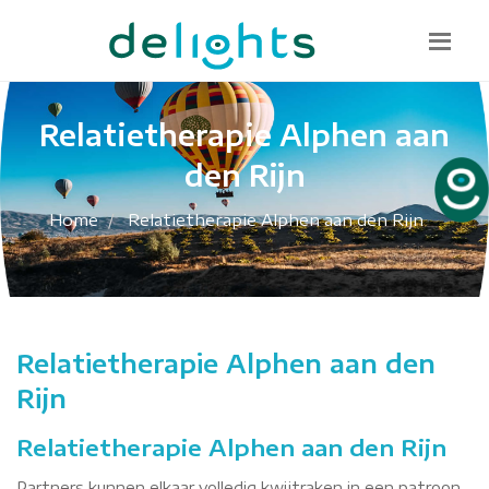
Bel mij terug
085 130 1482
info@delights.nu
Relatietherapie Alphen aan
den Rijn
Home
Relatietherapie Alphen aan den Rijn
Relatietherapie Alphen aan den
Rijn
Relatietherapie Alphen aan den Rijn
Partners kunnen elkaar volledig kwijtraken in een patroon