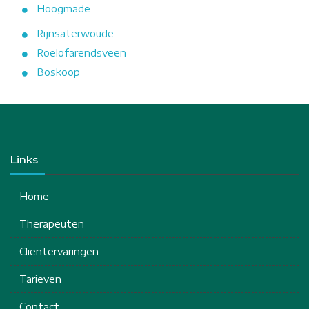
Hoogmade
Rijnsaterwoude
Roelofarendsveen
Boskoop
Links
Home
Therapeuten
Cliëntervaringen
Tarieven
Contact