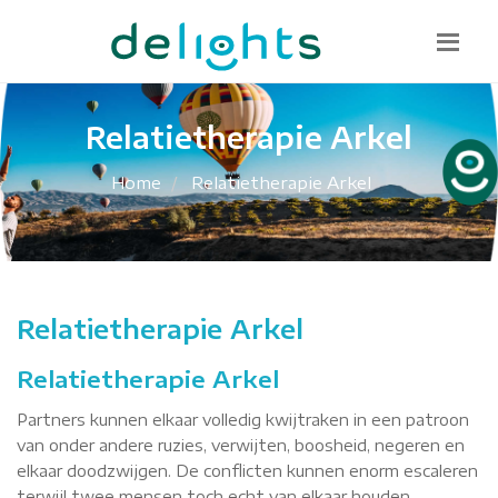
Bel mij terug
085 130 1482
info@delights.nu
Relatietherapie Arkel
Home
Relatietherapie Arkel
Relatietherapie Arkel
Relatietherapie Arkel
Partners kunnen elkaar volledig kwijtraken in een patroon
van onder andere ruzies, verwijten, boosheid, negeren en
elkaar doodzwijgen. De conflicten kunnen enorm escaleren
terwijl twee mensen toch echt van elkaar houden.