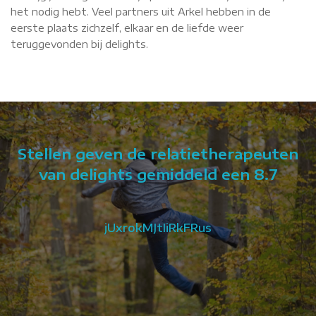
het nodig hebt. Veel partners uit Arkel hebben in de
eerste plaats zichzelf, elkaar en de liefde weer
teruggevonden bij delights.
Stellen geven de relatietherapeuten
van delights gemiddeld een 8.7
ht
jUxrokMJtIiRkFRus
n