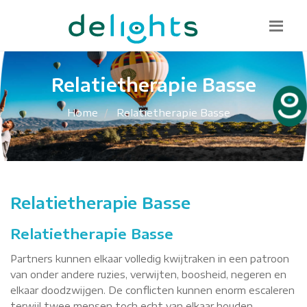
Bel mij terug
085 130 1482
info@delights.nu
Relatietherapie Basse
Home
Relatietherapie Basse
Relatietherapie Basse
Relatietherapie Basse
Partners kunnen elkaar volledig kwijtraken in een patroon
van onder andere ruzies, verwijten, boosheid, negeren en
elkaar doodzwijgen. De conflicten kunnen enorm escaleren
terwijl twee mensen toch echt van elkaar houden.