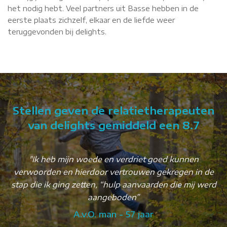
het nodig hebt. Veel partners uit Basse hebben in de
eerste plaats zichzelf, elkaar en de liefde weer
teruggevonden bij delights.
Stellen geven de relatietherapeuten
van delights gemiddeld een 8.7
"Ik heb mijn woede en verdriet goed kunnen
"
verwoorden en hierdoor vertrouwen gekregen in de
stap die ik ging zetten, “hulp aanvaarden die mij werd
aangeboden”
A.v.O. man - 57 jaar