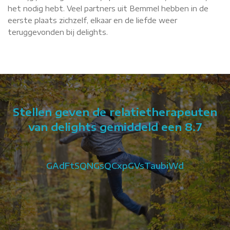
het nodig hebt. Veel partners uit Bemmel hebben in de
eerste plaats zichzelf, elkaar en de liefde weer
teruggevonden bij delights.
Stellen geven de relatietherapeuten
van delights gemiddeld een 8.7
GAdFtSQNGsQCxpGVsTaubiWd