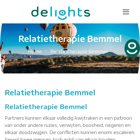
Bel mij terug
085 130 1482
info@delights.nu
Relatietherapie Bemmel
Home
Relatietherapie Bemmel
Relatietherapie Bemmel
Relatietherapie Bemmel
Partners kunnen elkaar volledig kwijtraken in een patroon
van onder andere ruzies, verwijten, boosheid, negeren en
elkaar doodzwijgen. De conflicten kunnen enorm escaleren
terwijl twee mensen toch echt van elkaar houden.