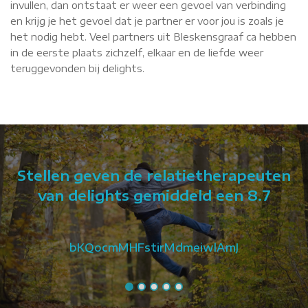
invullen, dan ontstaat er weer een gevoel van verbinding
en krijg je het gevoel dat je partner er voor jou is zoals je
het nodig hebt. Veel partners uit Bleskensgraaf ca hebben
in de eerste plaats zichzelf, elkaar en de liefde weer
teruggevonden bij delights.
Stellen geven de relatietherapeuten
van delights gemiddeld een 8.7
bKQocmMHFstirMdmeiwlAmJ