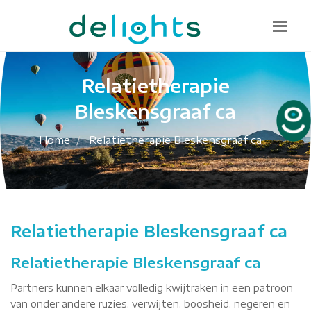
Bel mij terug
085 130 1482
info@delights.nu
Relatietherapie
Bleskensgraaf ca
Home
Relatietherapie Bleskensgraaf ca
Relatietherapie Bleskensgraaf ca
Relatietherapie Bleskensgraaf ca
Partners kunnen elkaar volledig kwijtraken in een patroon
van onder andere ruzies, verwijten, boosheid, negeren en