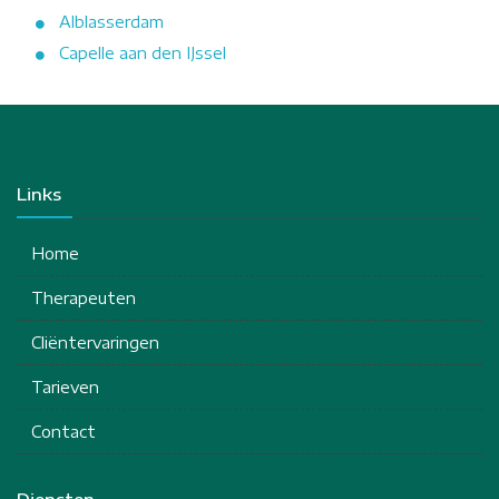
Alblasserdam
Capelle aan den IJssel
Links
Home
Therapeuten
Cliëntervaringen
Tarieven
Contact
Diensten