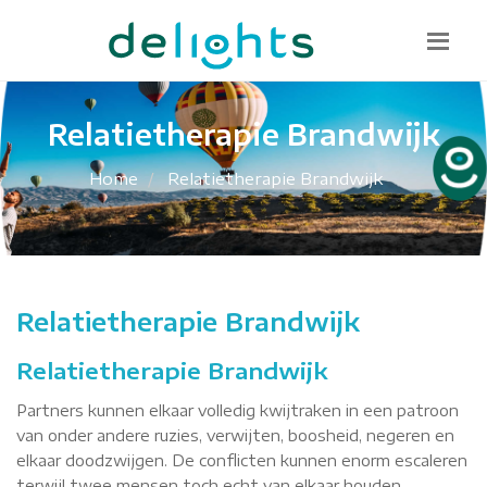
Bel mij terug
085 130 1482
info@delights.nu
Relatietherapie Brandwijk
Home
Relatietherapie Brandwijk
Relatietherapie Brandwijk
Relatietherapie Brandwijk
Partners kunnen elkaar volledig kwijtraken in een patroon
van onder andere ruzies, verwijten, boosheid, negeren en
elkaar doodzwijgen. De conflicten kunnen enorm escaleren
terwijl twee mensen toch echt van elkaar houden.