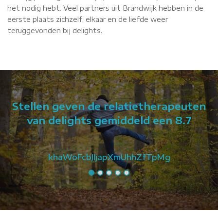
het nodig hebt. Veel partners uit Brandwijk hebben in de
eerste plaats zichzelf, elkaar en de liefde weer
teruggevonden bij delights.
Stellen geven de relatietherapeuten
van delights gemiddeld een 8.7
khaWoFcbJIjapXmUhhZfTpMg