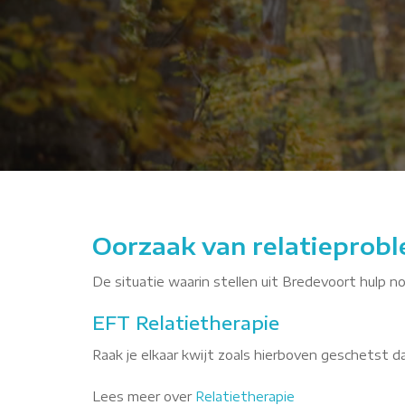
JYjc
Oorzaak van relatieprobl
De situatie waarin stellen uit Bredevoort hulp no
EFT Relatietherapie
Raak je elkaar kwijt zoals hierboven geschetst 
Lees meer over
Relatietherapie