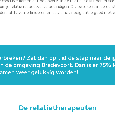
 conclusie komen dat het over is in de relatie. Ze kunnen elkaa
m je relatie respectvol te beëindigen. Dit betekent in de eerst
rs blijft van je kinderen en dus is het nodig dat je goed met elk
orbreken? Zet dan op tijd de stap naar deli
n in de omgeving Bredevoort. Dan is er 75% 
n samen weer gelukkig worden!
De relatietherapeuten