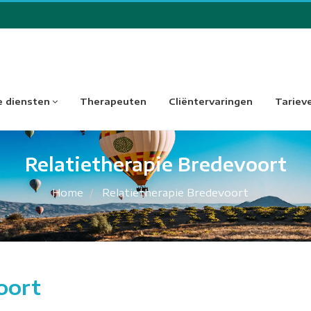
 diensten
Therapeuten
Cliëntervaringen
Tariev
Relatietherapie Bredevoort
Home
Relatietherapie Bredevoort
oort