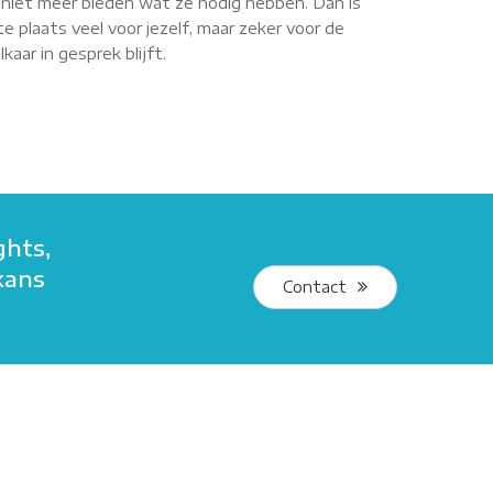
r niet meer bieden wat ze nodig hebben. Dan is
e plaats veel voor jezelf, maar zeker voor de
aar in gesprek blijft.
ghts,
kans
Contact