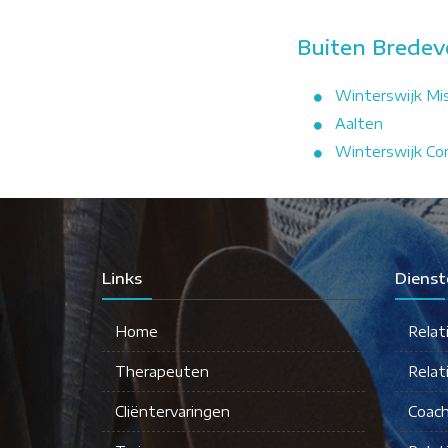
Buiten Bredev
Winterswijk Mi
Aalten
Winterswijk Cor
Links
Dienst
Home
Relat
Therapeuten
Relat
Cliëntervaringen
Coach