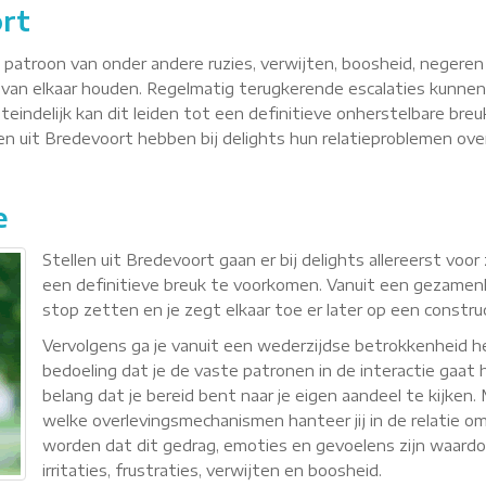
rt
n patroon van onder andere ruzies, verwijten, boosheid, negere
van elkaar houden. Regelmatig terugkerende escalaties kunnen
teindelijk kan dit leiden tot een definitieve onherstelbare breu
llen uit Bredevoort hebben bij delights hun relatieproblemen o
e
Stellen uit Bredevoort gaan er bij delights allereerst vo
een definitieve breuk te voorkomen. Vanuit een gezamenli
stop zetten en je zegt elkaar toe er later op een constr
Vervolgens ga je vanuit een wederzijdse betrokkenheid
bedoeling dat je de vaste patronen in de interactie gaat h
belang dat je bereid bent naar je eigen aandeel te kijken
welke overlevingsmechanismen hanteer jij in de relatie om 
worden dat dit gedrag, emoties en gevoelens zijn waardoor 
irritaties, frustraties, verwijten en boosheid.