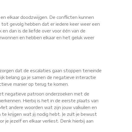
n en elkaar doodzwijgen. De conflicten kunnen
 tot gevolg hebben dat er iedere keer weer een
k en dan is de liefde over voor één van de
verwonnen en hebben elkaar en het geluk weer
or zorgen dat de escalaties gaan stoppen teneinde
jk belang ga je samen de negatieve interactie
uctieve manier op terug te komen.
 het negatieve patroon onderzoeken met de
erkennen. Hierbij is het in de eerste plaats van
. Met andere woorden wat zijn jouw valkuilen en
te krijgen wat jij nodig hebt. Je zult je bewust
je jezelf en elkaar verliest. Denk hierbij aan