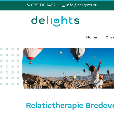
085 130 1482
info@delights.nu
Home
Onze
Relatietherapie Bredev