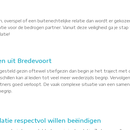
, overspel of een buitenechtelijke relatie dan wordt er gekoze
latie voor de bedrogen partner. Vanuit deze veiligheid ga je st
atie!
n uit Bredevoort
esteld gezin oftewel stiefgezin dan begin je het traject met 
hillen kan al leiden tot veel meer wederzijds begrip. Vervolgen
tners goed verloopt. De vaak complexe situatie van een sameng
egrip.
latie respectvol willen beëindigen