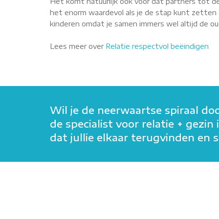
Het komt natuurlijk ook voor dat partners tot de
het enorm waardevol als je de stap kunt zetten o
kinderen omdat je samen immers wel altijd de oude
Lees meer over
Relatie respectvol beëindigen
Wil je de neerwaartse spiraal do
de specialist voor relatie + gezi
dat jullie elkaar terugvinden e