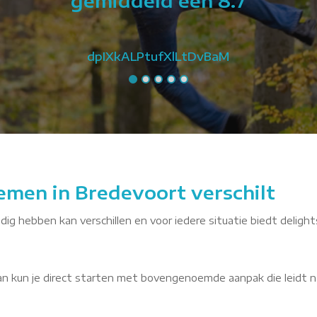
gemiddeld een 8.7
dpIXkALPtufXlLtDvBaM
emen in Bredevoort verschilt
dig hebben kan verschillen en voor iedere situatie biedt delight
dan kun je direct starten met bovengenoemde aanpak die leidt n