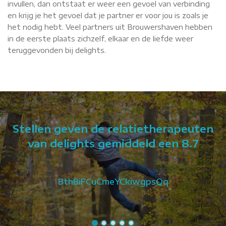
invullen, dan ontstaat er weer een gevoel van verbinding
en krijg je het gevoel dat je partner er voor jou is zoals je
het nodig hebt. Veel partners uit Brouwershaven hebben
in de eerste plaats zichzelf, elkaar en de liefde weer
teruggevonden bij delights.
Stellen geven de relatietherapeuten
van delights gemiddeld een 8.7
BthBiFCuCmeYCkiwgpsQq