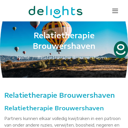
Bel mij terug
085 130 1482
info@delights.nu
Relatietherapie
Brouwershaven
Home
Relatietherapie Brouwershaven
Relatietherapie Brouwershaven
Relatietherapie Brouwershaven
Partners kunnen elkaar volledig kwijtraken in een patroon
van onder andere ruzies, verwijten, boosheid, negeren en