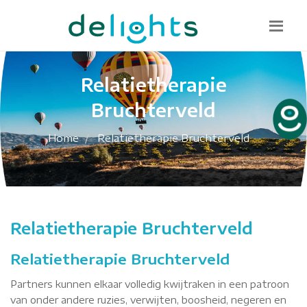
Bel mij terug
085 130 1482
info@delights.nu
Relatietherapie
Bruchterveld
Home
Relatietherapie Bruchterveld
Relatietherapie Bruchterveld
Relatietherapie Bruchterveld
Partners kunnen elkaar volledig kwijtraken in een patroon
van onder andere ruzies, verwijten, boosheid, negeren en