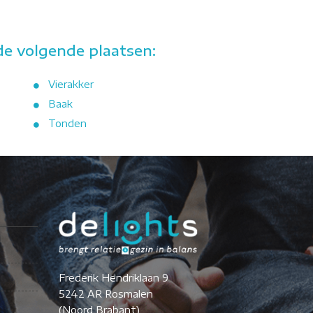
e volgende plaatsen:
Vierakker
Baak
Tonden
Frederik Hendriklaan 9
5242 AR Rosmalen
(Noord Brabant)