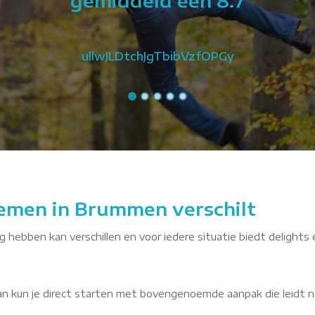
gemiddeld een 8.7
ullwJLDtchJgTbibVzfOPGy
lemen in Brummen verschilt
 hebben kan verschillen en voor iedere situatie biedt delights 
dan kun je direct starten met bovengenoemde aanpak die leidt n