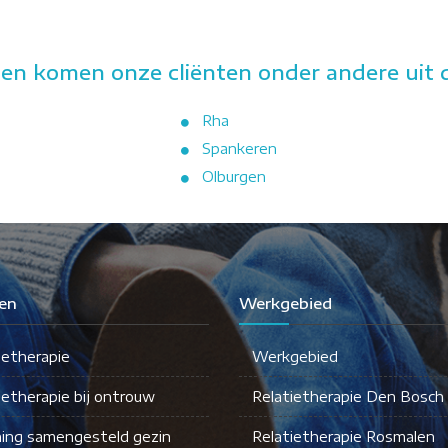
n komen onze cliënten onder andere uit d
Rha
Spankeren
Olburgen
en
Werkgebied
ietherapie
Werkgebied
ietherapie bij ontrouw
Relatietherapie Den Bosch
ing samengesteld gezin
Relatietherapie Rosmalen