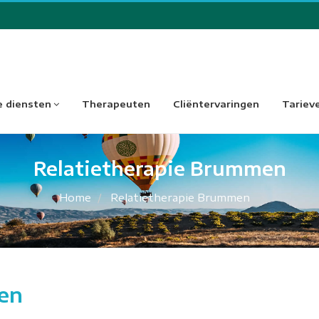
 diensten
Therapeuten
Cliëntervaringen
Tariev
Relatietherapie Brummen
Home
Relatietherapie Brummen
en