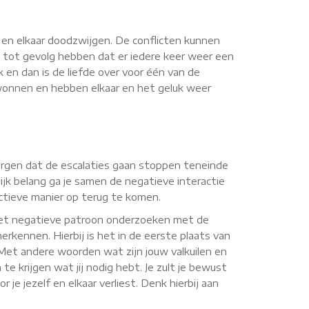
n en elkaar doodzwijgen. De conflicten kunnen
 tot gevolg hebben dat er iedere keer weer een
k en dan is de liefde over voor één van de
rwonnen en hebben elkaar en het geluk weer
 zorgen dat de escalaties gaan stoppen teneinde
jk belang ga je samen de negatieve interactie
uctieve manier op terug te komen.
 het negatieve patroon onderzoeken met de
erkennen. Hierbij is het in de eerste plaats van
. Met andere woorden wat zijn jouw valkuilen en
te krijgen wat jij nodig hebt. Je zult je bewust
je jezelf en elkaar verliest. Denk hierbij aan