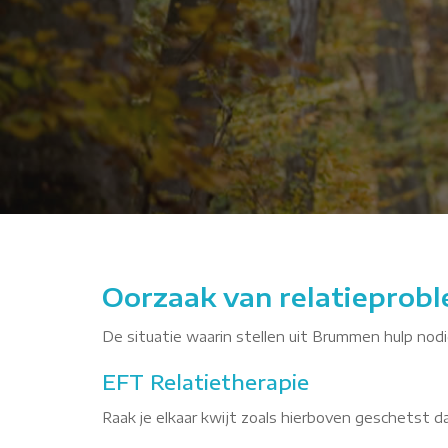
ze relatie
Oorzaak van relatieprob
De situatie waarin stellen uit Brummen hulp nodig
EFT Relatietherapie
Raak je elkaar kwijt zoals hierboven geschetst 