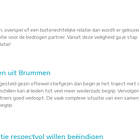
, overspel of een buitenechtelijke relatie dan wordt er gekoze
latie voor de bedrogen partner. Vanuit deze veiligheid ga je st
atie!
en uit Brummen
esteld gezin oftewel stiefgezin dan begin je het traject met 
hillen kan al leiden tot veel meer wederzijds begrip. Vervolgen
tners goed verloopt. De vaak complexe situatie van een samen
egrip.
tie respectvol willen beëindigen