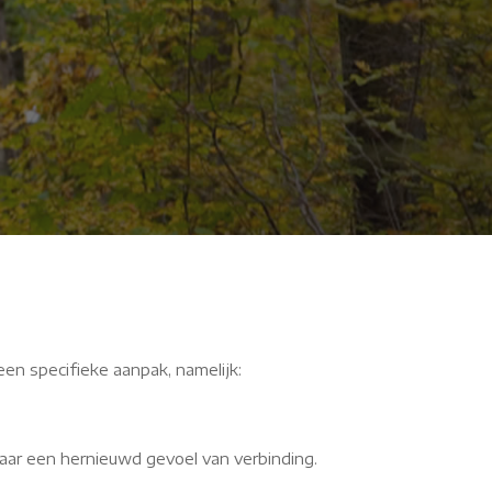
Kv
een specifieke aanpak, namelijk:
aar een hernieuwd gevoel van verbinding.