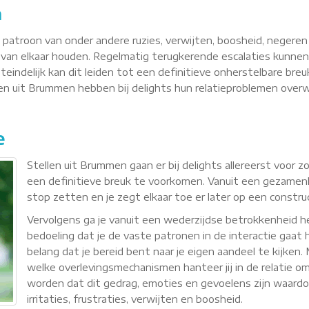
n
n patroon van onder andere ruzies, verwijten, boosheid, negere
van elkaar houden. Regelmatig terugkerende escalaties kunnen
teindelijk kan dit leiden tot een definitieve onherstelbare breu
llen uit Brummen hebben bij delights hun relatieproblemen ove
e
Stellen uit Brummen gaan er bij delights allereerst voor
een definitieve breuk te voorkomen. Vanuit een gezamenli
stop zetten en je zegt elkaar toe er later op een constr
Vervolgens ga je vanuit een wederzijdse betrokkenheid
bedoeling dat je de vaste patronen in de interactie gaat h
belang dat je bereid bent naar je eigen aandeel te kijken
welke overlevingsmechanismen hanteer jij in de relatie om 
worden dat dit gedrag, emoties en gevoelens zijn waardoor 
irritaties, frustraties, verwijten en boosheid.