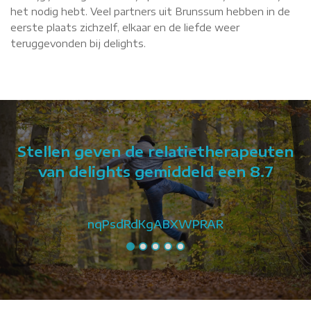
het nodig hebt. Veel partners uit Brunssum hebben in de
eerste plaats zichzelf, elkaar en de liefde weer
teruggevonden bij delights.
Stellen geven de relatietherapeuten
van delights gemiddeld een 8.7
nqPsdRdKgABXWPRAR