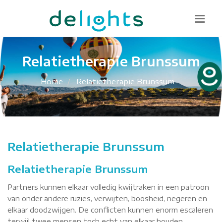
Bel mij terug
085 130 1482
info@delights.nu
Relatietherapie Brunssum
Home
Relatietherapie Brunssum
Relatietherapie Brunssum
Relatietherapie Brunssum
Partners kunnen elkaar volledig kwijtraken in een patroon
van onder andere ruzies, verwijten, boosheid, negeren en
elkaar doodzwijgen. De conflicten kunnen enorm escaleren
terwijl twee mensen toch echt van elkaar houden.