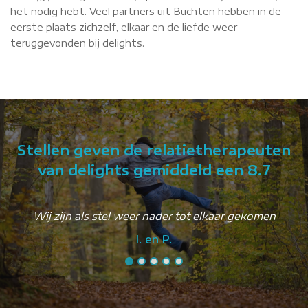
het nodig hebt. Veel partners uit Buchten hebben in de
eerste plaats zichzelf, elkaar en de liefde weer
teruggevonden bij delights.
Stellen geven de relatietherapeuten
van delights gemiddeld een 8.7
Wij zijn als stel weer nader tot elkaar gekomen
I. en P.