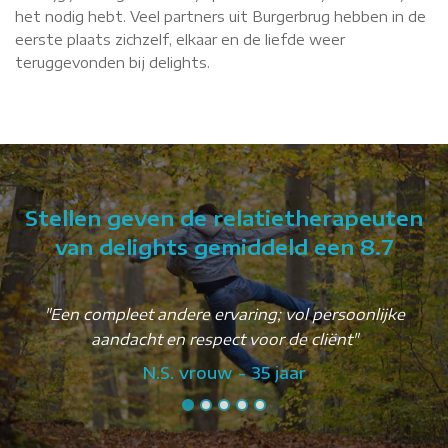
het nodig hebt. Veel partners uit Burgerbrug hebben in de
eerste plaats zichzelf, elkaar en de liefde weer
teruggevonden bij delights.
Stellen geven de relatietherapeuten
van delights gemiddeld een 8.7
"Een compleet andere ervaring; vol persoonlijke
aandacht en respect voor de cliënt"
N.S. vrouw - 35 jaar