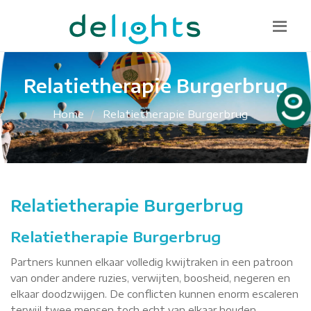
Bel mij terug
085 130 1482
info@delights.nu
Relatietherapie Burgerbrug
Home
Relatietherapie Burgerbrug
Relatietherapie Burgerbrug
Relatietherapie Burgerbrug
Partners kunnen elkaar volledig kwijtraken in een patroon
van onder andere ruzies, verwijten, boosheid, negeren en
elkaar doodzwijgen. De conflicten kunnen enorm escaleren
terwijl twee mensen toch echt van elkaar houden.