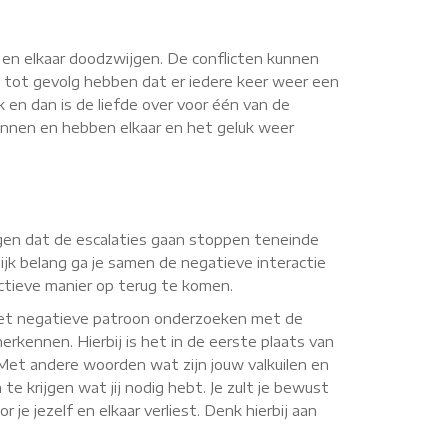
n en elkaar doodzwijgen. De conflicten kunnen
 tot gevolg hebben dat er iedere keer weer een
k en dan is de liefde over voor één van de
wonnen en hebben elkaar en het geluk weer
orgen dat de escalaties gaan stoppen teneinde
jk belang ga je samen de negatieve interactie
uctieve manier op terug te komen.
 het negatieve patroon onderzoeken met de
erkennen. Hierbij is het in de eerste plaats van
. Met andere woorden wat zijn jouw valkuilen en
te krijgen wat jij nodig hebt. Je zult je bewust
je jezelf en elkaar verliest. Denk hierbij aan