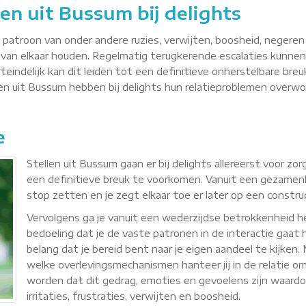
len uit Bussum bij delights
n patroon van onder andere ruzies, verwijten, boosheid, negere
van elkaar houden. Regelmatig terugkerende escalaties kunnen
teindelijk kan dit leiden tot een definitieve onherstelbare breu
llen uit Bussum hebben bij delights hun relatieproblemen over
e
Stellen uit Bussum gaan er bij delights allereerst voor z
een definitieve breuk te voorkomen. Vanuit een gezamenli
stop zetten en je zegt elkaar toe er later op een constr
Vervolgens ga je vanuit een wederzijdse betrokkenheid
bedoeling dat je de vaste patronen in de interactie gaat h
belang dat je bereid bent naar je eigen aandeel te kijken
welke overlevingsmechanismen hanteer jij in de relatie om 
worden dat dit gedrag, emoties en gevoelens zijn waardoor 
irritaties, frustraties, verwijten en boosheid.