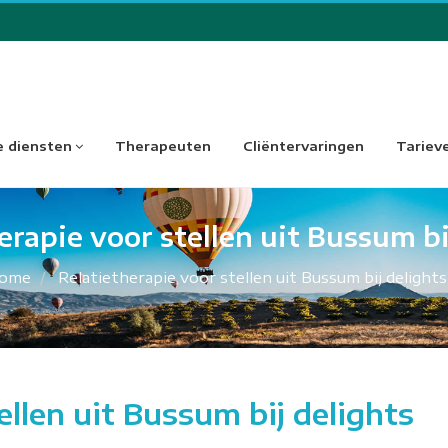
 diensten
Therapeuten
Cliëntervaringen
Tariev
erapie voor stellen uit Bussum bi
ome
Relatietherapie voor stellen uit Bussum bij delights
ellen uit Bussum bij delights