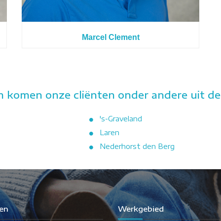
Marcel Clement
 komen onze cliënten onder andere uit de
's-Graveland
Laren
Nederhorst den Berg
en
Werkgebied