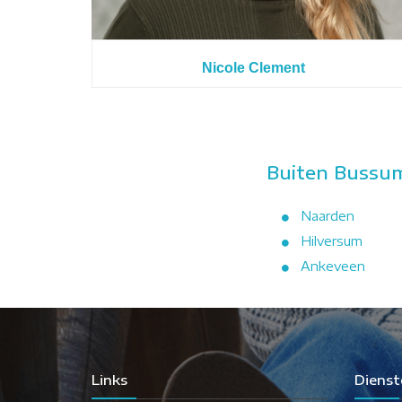
Nicole Clement
Buiten Bussum
Naarden
Hilversum
Ankeveen
Links
Dienst