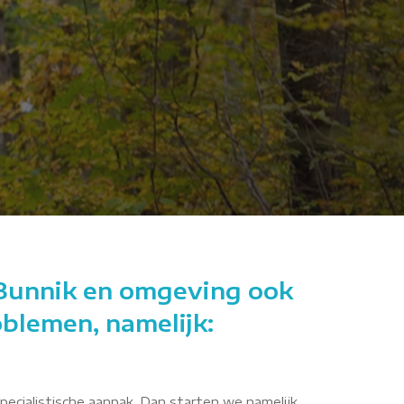
gSp
 Bunnik en omgeving ook
oblemen, namelijk:
specialistische aanpak. Dan starten we namelijk