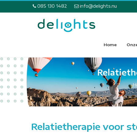
085 130 1482
info@delights.nu
Home
Onze
Relatieth
H
Relatietherapie voor st