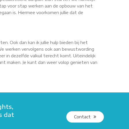
e stap voor stap werken aan de opbouw van het
egaan is. Hiermee voorkomen jullie dat de
ten. Ook dan kan ik jullie hulp bieden bij het
. We werken vervolgens ook aan bewustwording
r in dezelfde valkuil terecht komt. Uiteindelijk
s kunt maken. Je kunt dan weer volop genieten van
ghts,
s dat
Contact