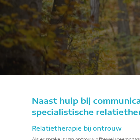
JryJA
Naast hulp bij communica
specialistische relatieth
Relatietherapie bij ontrouw
Als er sprake is van ontrouw oftewel vreemdgaan,