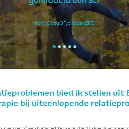
gemiddeld een 8.7
RtrJxQczqOFjbiGwarZKE
tieproblemen bied ik stellen uit
erapie bij uiteenlopende relatiepr
 overspel of een buitenechtelijke relatie dan kies ik voor een 