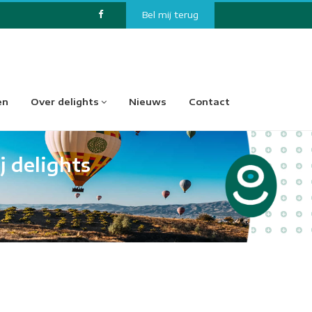
Bel mij terug
en
Over delights
Nieuws
Contact
j delights