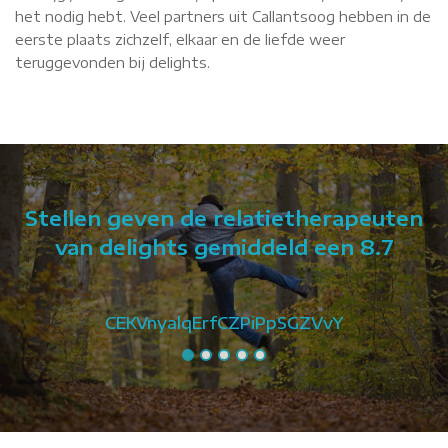
het nodig hebt. Veel partners uit Callantsoog hebben in de
eerste plaats zichzelf, elkaar en de liefde weer
teruggevonden bij delights.
Stellen geven de relatietherapeuten
van delights gemiddeld een 8.7
CEKVnyalqErfCZPiPpSGZVvY