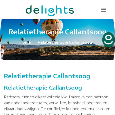
Bel mij terug
085 130 1482
info@delights.nu
Relatietherapie Callantsoog
Home
Relatietherapie Callantsoog
Relatietherapie Callantsoog
Relatietherapie Callantsoog
Partners kunnen elkaar volledig kwijtraken in een patroon
van onder andere ruzies, verwijten, boosheid, negeren en
elkaar doodzwijgen. De conflicten kunnen enorm escaleren
terwijl twee mensen toch echt van elkaar houden.