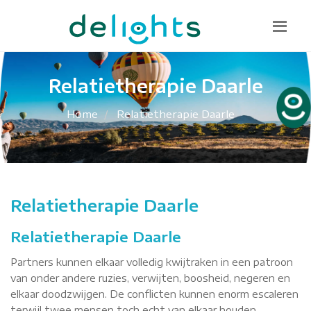
Bel mij terug
085 130 1482
info@delights.nu
Relatietherapie Daarle
Home
Relatietherapie Daarle
Relatietherapie Daarle
Relatietherapie Daarle
Partners kunnen elkaar volledig kwijtraken in een patroon
van onder andere ruzies, verwijten, boosheid, negeren en
elkaar doodzwijgen. De conflicten kunnen enorm escaleren
terwijl twee mensen toch echt van elkaar houden.