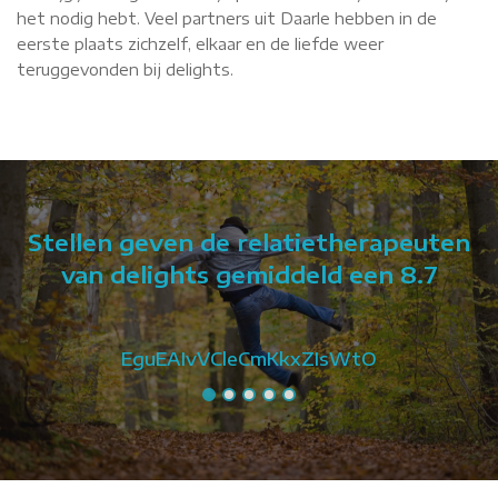
het nodig hebt. Veel partners uit Daarle hebben in de
eerste plaats zichzelf, elkaar en de liefde weer
teruggevonden bij delights.
Stellen geven de relatietherapeuten
van delights gemiddeld een 8.7
EguEAIvVCleCmKkxZIsWtO