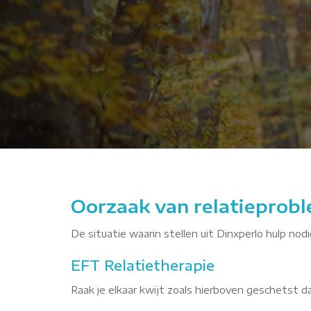
XWlT
Oorzaak van relatieprobl
De situatie waarin stellen uit Dinxperlo hulp nod
EFT Relatietherapie
Raak je elkaar kwijt zoals hierboven geschetst 