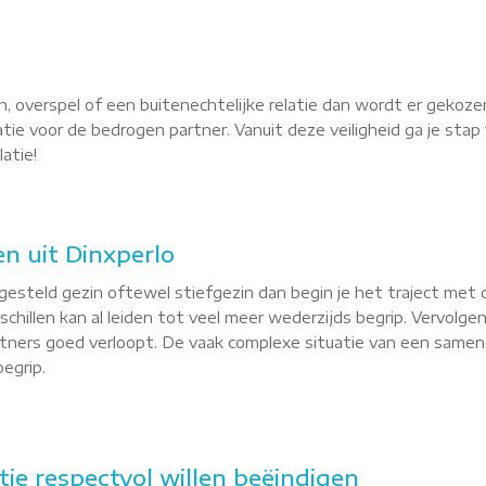
, overspel of een buitenechtelijke relatie dan wordt er gekoze
latie voor de bedrogen partner. Vanuit deze veiligheid ga je st
atie!
n uit Dinxperlo
esteld gezin oftewel stiefgezin dan begin je het traject met 
hillen kan al leiden tot veel meer wederzijds begrip. Vervolgen
ners goed verloopt. De vaak complexe situatie van een samenge
egrip.
atie respectvol willen beëindigen