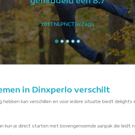
gemiddeld een 8.7
zBtTNLPNCTJwZega
emen in Dinxperlo verschilt
ig hebben kan verschillen en voor iedere situatie biedt delights 
dan kun je direct starten met bovengenoemde aanpak die leidt n