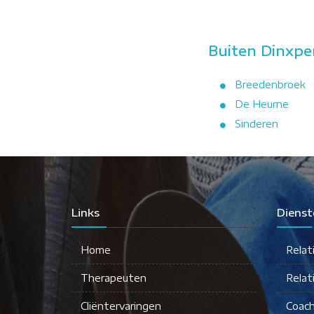
Buiten Dinxpe
Breedenbroek
De Heurne
Sinderen
Links
Dienst
Home
Relat
Therapeuten
Relat
Cliëntervaringen
Coach