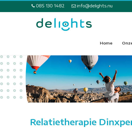
085 130 1482
info@delights.nu
Home
Onze
Relatietherapie Dinxpe