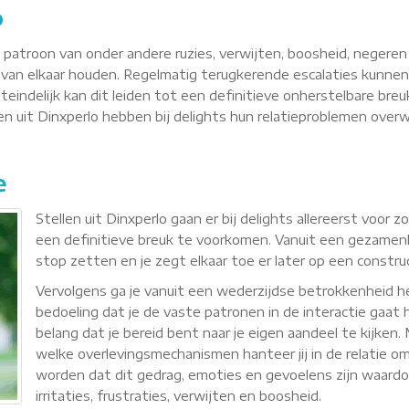
o
n patroon van onder andere ruzies, verwijten, boosheid, negere
van elkaar houden. Regelmatig terugkerende escalaties kunnen
teindelijk kan dit leiden tot een definitieve onherstelbare breu
llen uit Dinxperlo hebben bij delights hun relatieproblemen ov
e
Stellen uit Dinxperlo gaan er bij delights allereerst voor
een definitieve breuk te voorkomen. Vanuit een gezamenli
stop zetten en je zegt elkaar toe er later op een constr
Vervolgens ga je vanuit een wederzijdse betrokkenheid
bedoeling dat je de vaste patronen in de interactie gaat h
belang dat je bereid bent naar je eigen aandeel te kijken
welke overlevingsmechanismen hanteer jij in de relatie om 
worden dat dit gedrag, emoties en gevoelens zijn waardoor 
irritaties, frustraties, verwijten en boosheid.