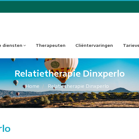
 diensten
Therapeuten
Cliëntervaringen
Tariev
Relatietherapie Dinxperlo
Home
Relatietherapie Dinxperlo
rlo