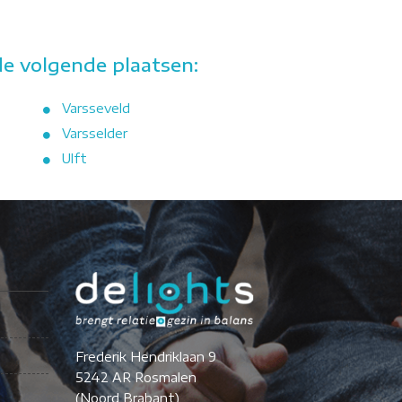
de volgende plaatsen:
Varsseveld
Varsselder
Ulft
Frederik Hendriklaan 9
5242 AR Rosmalen
(Noord Brabant)