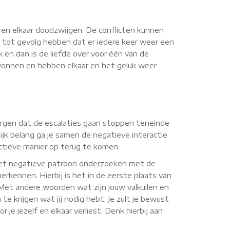
n en elkaar doodzwijgen. De conflicten kunnen
 tot gevolg hebben dat er iedere keer weer een
k en dan is de liefde over voor één van de
erwonnen en hebben elkaar en het geluk weer
 zorgen dat de escalaties gaan stoppen teneinde
jk belang ga je samen de negatieve interactie
uctieve manier op terug te komen.
 het negatieve patroon onderzoeken met de
erkennen. Hierbij is het in de eerste plaats van
. Met andere woorden wat zijn jouw valkuilen en
te krijgen wat jij nodig hebt. Je zult je bewust
je jezelf en elkaar verliest. Denk hierbij aan