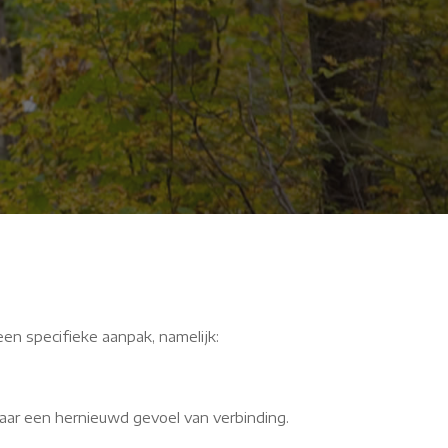
XiU
een specifieke aanpak, namelijk:
aar een hernieuwd gevoel van verbinding.