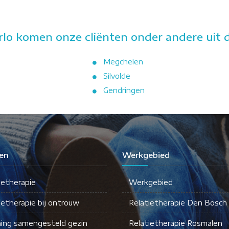
rlo komen onze cliënten onder andere uit 
Megchelen
Silvolde
Gendringen
en
Werkgebied
ietherapie
Werkgebied
ietherapie bij ontrouw
Relatietherapie Den Bosch
ing samengesteld gezin
Relatietherapie Rosmalen