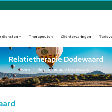
 diensten
Therapeuten
Cliëntervaringen
Tariev
Relatietherapie Dodewaard
Home
Relatietherapie Dodewaard
aard