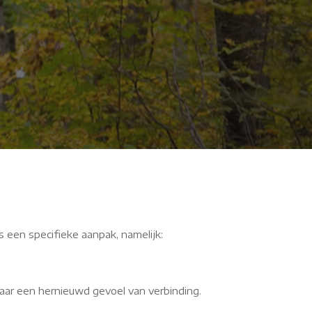
We konden
s een specifieke aanpak, namelijk:
aar een hernieuwd gevoel van verbinding.