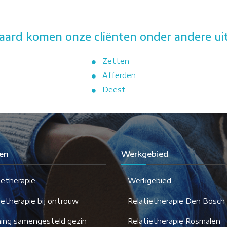
ard komen onze cliënten onder andere uit
Zetten
Afferden
Deest
en
Werkgebied
ietherapie
Werkgebied
ietherapie bij ontrouw
Relatietherapie Den Bosch
ing samengesteld gezin
Relatietherapie Rosmalen