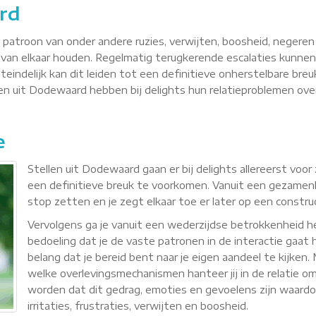
rd
n patroon van onder andere ruzies, verwijten, boosheid, negere
van elkaar houden. Regelmatig terugkerende escalaties kunnen
teindelijk kan dit leiden tot een definitieve onherstelbare breu
llen uit Dodewaard hebben bij delights hun relatieproblemen o
e
Stellen uit Dodewaard gaan er bij delights allereerst vo
een definitieve breuk te voorkomen. Vanuit een gezamenli
stop zetten en je zegt elkaar toe er later op een constr
Vervolgens ga je vanuit een wederzijdse betrokkenheid
bedoeling dat je de vaste patronen in de interactie gaat h
belang dat je bereid bent naar je eigen aandeel te kijken
welke overlevingsmechanismen hanteer jij in de relatie om 
worden dat dit gedrag, emoties en gevoelens zijn waardoor 
irritaties, frustraties, verwijten en boosheid.