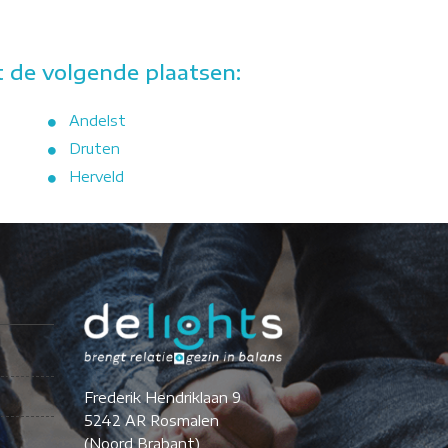
 de volgende plaatsen:
Andelst
Druten
Herveld
Frederik Hendriklaan 9
5242 AR Rosmalen
(Noord Brabant)