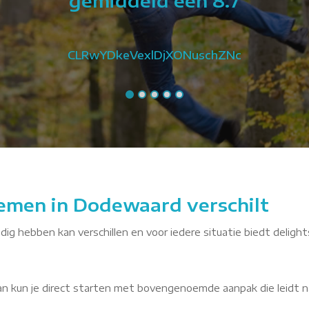
gemiddeld een 8.7
CLRwYDkeVexlDjXONuschZNc
lemen in Dodewaard verschilt
ig hebben kan verschillen en voor iedere situatie biedt delight
dan kun je direct starten met bovengenoemde aanpak die leidt n