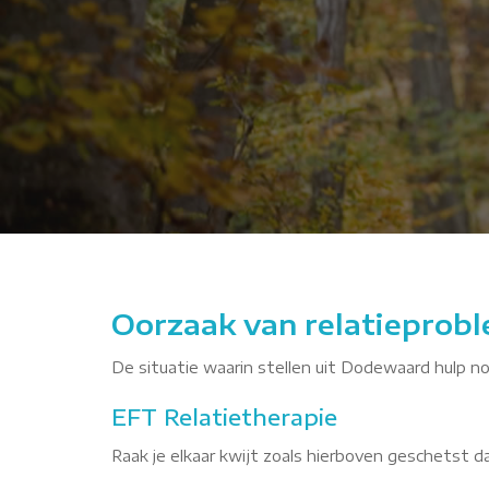
pq
Oorzaak van relatieprob
De situatie waarin stellen uit Dodewaard hulp nod
EFT Relatietherapie
Raak je elkaar kwijt zoals hierboven geschetst 