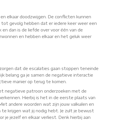
n en elkaar doodzwijgen. De conflicten kunnen
 tot gevolg hebben dat er iedere keer weer een
k en dan is de liefde over voor één van de
verwonnen en hebben elkaar en het geluk weer
or zorgen dat de escalaties gaan stoppen teneinde
jk belang ga je samen de negatieve interactie
uctieve manier op terug te komen.
 het negatieve patroon onderzoeken met de
erkennen. Hierbij is het in de eerste plaats van
. Met andere woorden wat zijn jouw valkuilen en
te krijgen wat jij nodig hebt. Je zult je bewust
je jezelf en elkaar verliest. Denk hierbij aan