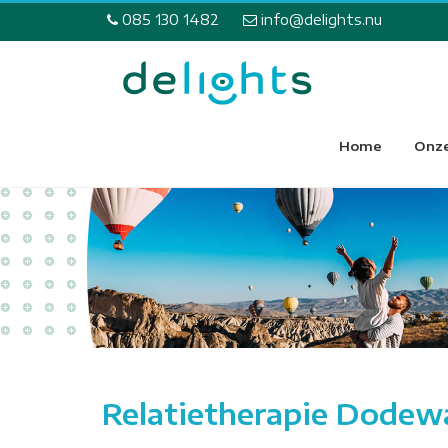
085 130 1482
info@delights.nu
Home
Onze
Relatietherapie Dodew