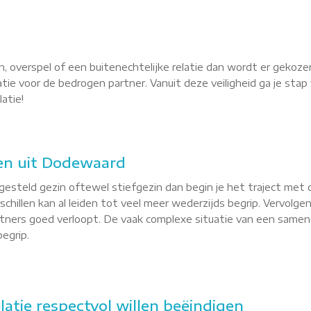
, overspel of een buitenechtelijke relatie dan wordt er gekoze
latie voor de bedrogen partner. Vanuit deze veiligheid ga je st
atie!
en uit Dodewaard
esteld gezin oftewel stiefgezin dan begin je het traject met 
hillen kan al leiden tot veel meer wederzijds begrip. Vervolgen
tners goed verloopt. De vaak complexe situatie van een sameng
egrip.
latie respectvol willen beëindigen