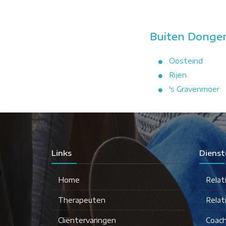
Buiten Dongen
Oosteind
Rijen
's Gravenmoer
Links
Dienst
Home
Relat
Therapeuten
Relat
Cliëntervaringen
Coach