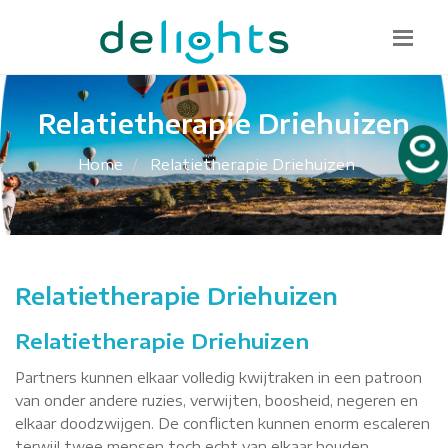
Bel mij terug
085 130 1482
info@delights.nu
Relatietherapie Driehuizen
Home
Relatietherapie Driehuizen
Relatietherapie Driehuizen
Relatietherapie Driehuizen
Partners kunnen elkaar volledig kwijtraken in een patroon
van onder andere ruzies, verwijten, boosheid, negeren en
elkaar doodzwijgen. De conflicten kunnen enorm escaleren
terwijl twee mensen toch echt van elkaar houden.