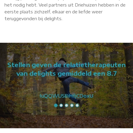
het nodig hebt. Veel partners uit Driehuizen hebben in de
eerste plaats zichzelf, elkaar en de liefde weer
teruggevonden bij delights.
Stellen geven de relatietherapeuten
van delights gemiddeld een 8.7
luQQWUSBiHfjCDoxU