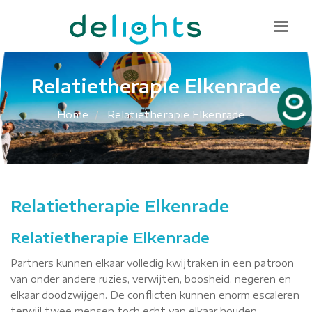
Bel mij terug
085 130 1482
info@delights.nu
Relatietherapie Elkenrade
Home
Relatietherapie Elkenrade
Relatietherapie Elkenrade
Relatietherapie Elkenrade
Partners kunnen elkaar volledig kwijtraken in een patroon
van onder andere ruzies, verwijten, boosheid, negeren en
elkaar doodzwijgen. De conflicten kunnen enorm escaleren
terwijl twee mensen toch echt van elkaar houden.