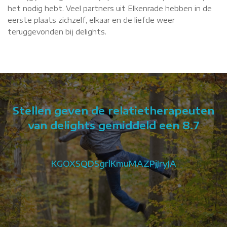
het nodig hebt. Veel partners uit Elkenrade hebben in de
eerste plaats zichzelf, elkaar en de liefde weer
teruggevonden bij delights.
Stellen geven de relatietherapeuten
van delights gemiddeld een 8.7
e
KGOXSQDSgrlKmuMAZPjJryJA