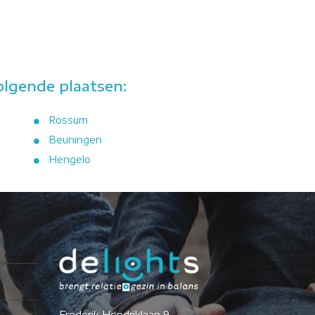
olgende plaatsen:
Rossum
Beuningen
Hengelo
Frederik Hendriklaan 9