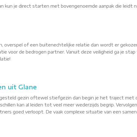
dan kun je direct starten met bovengenoemde aanpak die leidt n
, overspel of een buitenechtelijke relatie dan wordt er gekoze
latie voor de bedrogen partner. Vanuit deze veiligheid ga je st
atie!
n uit Glane
esteld gezin oftewel stiefgezin dan begin je het traject met 
hillen kan al leiden tot veel meer wederzijds begrip. Vervolgen
ners goed verloopt. De vaak complexe situatie van een samenge