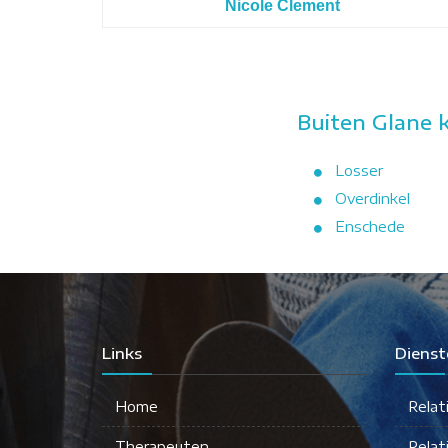
Nicole Clement
Buiten Glane 
Losser
Overdinkel
Enschede
Links
Dienst
Home
Relat
Therapeuten
Relat