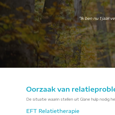
"Ik ben nu 1 jaar 
NMqOm
Oorzaak van relatieprobl
De situatie waarin stellen uit Glane hulp nodig h
EFT Relatietherapie