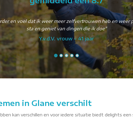
gemiddeld een 8.7
verder en voel dat ik weer meer zelfvertrouwen heb en weer po
sta en geniet van dingen die ik doe"
Y.v.d.V. vrouw - 41 jaar
emen in Glane verschilt
ebben kan verschillen en voor iedere situatie biedt delights een 