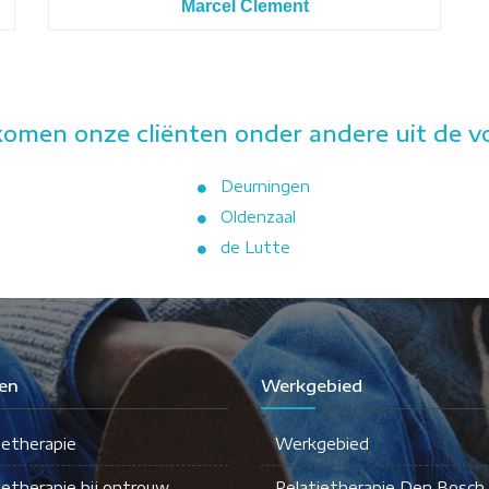
Marcel Clement
komen onze cliënten onder andere uit de v
Deurningen
Oldenzaal
de Lutte
en
Werkgebied
ietherapie
Werkgebied
ietherapie bij ontrouw
Relatietherapie Den Bosch