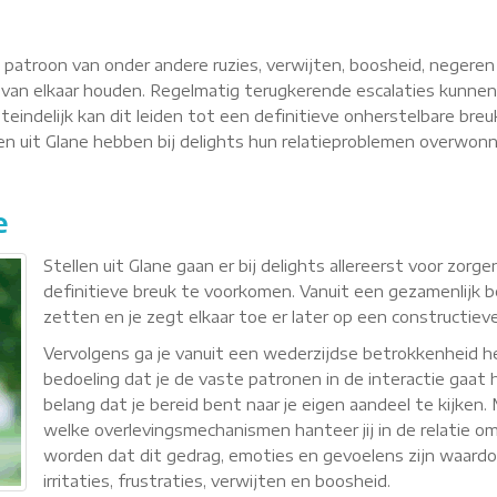
n patroon van onder andere ruzies, verwijten, boosheid, negere
van elkaar houden. Regelmatig terugkerende escalaties kunnen
teindelijk kan dit leiden tot een definitieve onherstelbare breu
llen uit Glane hebben bij delights hun relatieproblemen overwo
e
Stellen uit Glane gaan er bij delights allereerst voor zo
definitieve breuk te voorkomen. Vanuit een gezamenlijk b
zetten en je zegt elkaar toe er later op een constructie
Vervolgens ga je vanuit een wederzijdse betrokkenheid
bedoeling dat je de vaste patronen in de interactie gaat h
belang dat je bereid bent naar je eigen aandeel te kijken
welke overlevingsmechanismen hanteer jij in de relatie om 
worden dat dit gedrag, emoties en gevoelens zijn waardoor 
irritaties, frustraties, verwijten en boosheid.