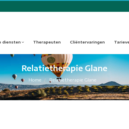
 diensten
Therapeuten
Cliëntervaringen
Tariev
Relatietherapie Glane
Home
Relatietherapie Glane