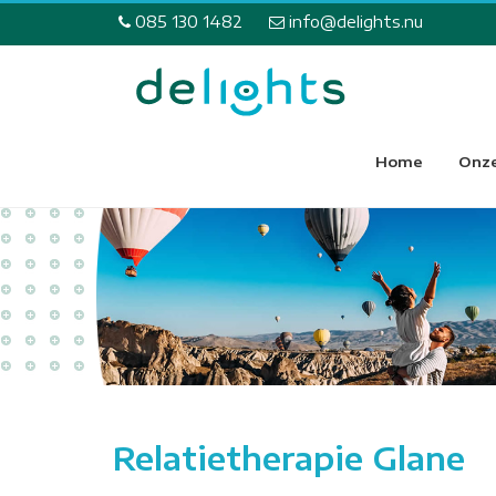
085 130 1482
info@delights.nu
Home
Onze
Relatietherapie Glane