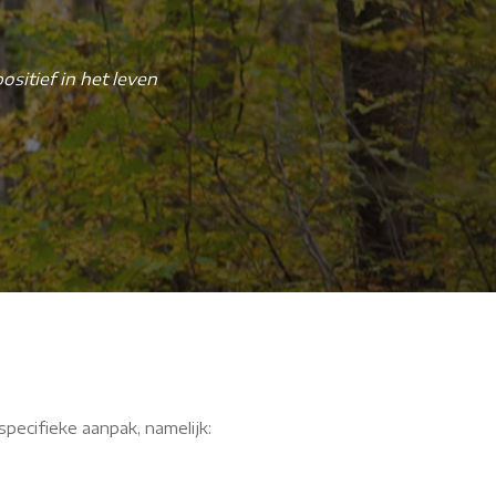
sitief in het leven
"Nu zeg ik: eigenlijk moet iedereen 
dingen in de praktijk die nu (bijna, n
specifieke aanpak, namelijk: