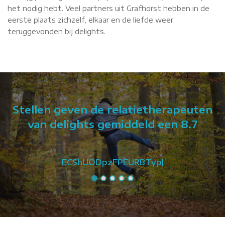
het nodig hebt. Veel partners uit Grafhorst hebben in de
eerste plaats zichzelf, elkaar en de liefde weer
teruggevonden bij delights.
Stellen geven de relatietherapeuten
van delights gemiddeld een 8.7
ECShUODpzFPEURBTypJ