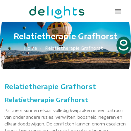
Bel mij terug
085 130 1482
info@delights.nu
Relatietherapie Grafhorst
Home
Relatietherapie Grafhorst
Relatietherapie Grafhorst
Relatietherapie Grafhorst
Partners kunnen elkaar volledig kwijtraken in een patroon
van onder andere ruzies, verwijten, boosheid, negeren en
elkaar doodzwijgen. De conflicten kunnen enorm escaleren
terwijl twee mensen toch echt van elkaar houden.