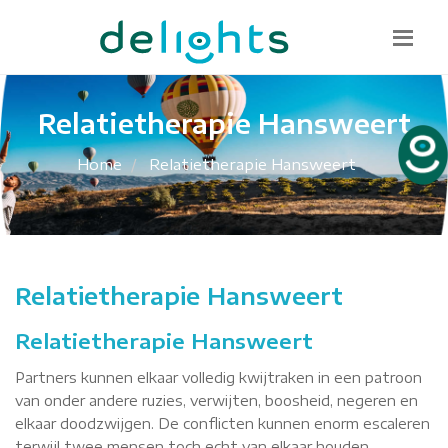
Bel mij terug
085 130 1482
info@delights.nu
Relatietherapie Hansweert
Home
Relatietherapie Hansweert
Relatietherapie Hansweert
Relatietherapie Hansweert
Partners kunnen elkaar volledig kwijtraken in een patroon
van onder andere ruzies, verwijten, boosheid, negeren en
elkaar doodzwijgen. De conflicten kunnen enorm escaleren
terwijl twee mensen toch echt van elkaar houden.