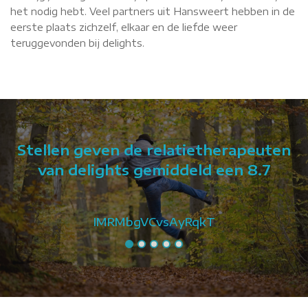
het nodig hebt. Veel partners uit Hansweert hebben in de
eerste plaats zichzelf, elkaar en de liefde weer
teruggevonden bij delights.
Stellen geven de relatietherapeuten
van delights gemiddeld een 8.7
IMRMbgVCvsAyRqkT