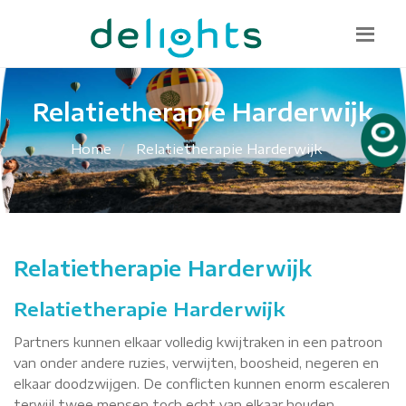
Bel mij terug
085 130 1482
info@delights.nu
Relatietherapie Harderwijk
Home
Relatietherapie Harderwijk
Relatietherapie Harderwijk
Relatietherapie Harderwijk
Partners kunnen elkaar volledig kwijtraken in een patroon
van onder andere ruzies, verwijten, boosheid, negeren en
elkaar doodzwijgen. De conflicten kunnen enorm escaleren
terwijl twee mensen toch echt van elkaar houden.