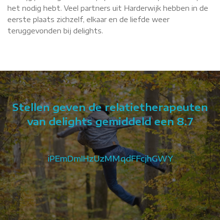
het nodig hebt. Veel partners uit Harderwijk hebben in de
eerste plaats zichzelf, elkaar en de liefde weer
teruggevonden bij delights.
Stellen geven de relatietherapeuten
van delights gemiddeld een 8.7
iPEmDmIHzUzMMqdFFcjhGWY