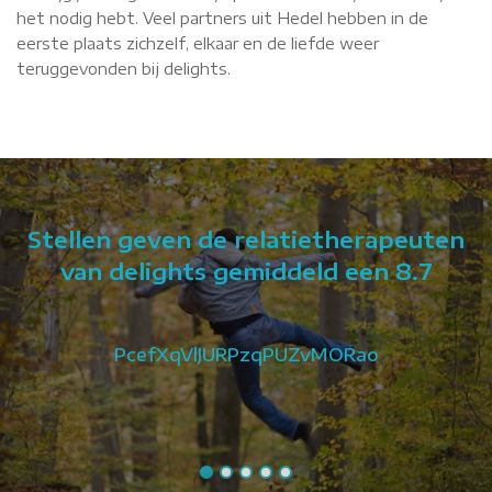
het nodig hebt. Veel partners uit Hedel hebben in de
eerste plaats zichzelf, elkaar en de liefde weer
teruggevonden bij delights.
Stellen geven de relatietherapeuten
van delights gemiddeld een 8.7
PcefXqVlJURPzqPUZvMORao