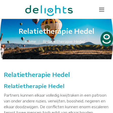
Bel mij terug
085 130 1482
info@delights.nu
Relatietherapie Hedel
Home
Relatietherapie Hedel
Relatietherapie Hedel
Relatietherapie Hedel
Partners kunnen elkaar volledig kwijtraken in een patroon
van onder andere ruzies, verwijten, boosheid, negeren en
elkaar doodzwijgen. De conflicten kunnen enorm escaleren
terwijl twee mensen toch echt van elkaar houden.