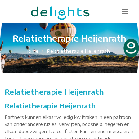
Bel mij terug
085 130 1482
info@delights.nu
Relatietherapie Heijenrath
Home
Relatietherapie Heijenrath
Relatietherapie Heijenrath
Relatietherapie Heijenrath
Partners kunnen elkaar volledig kwijtraken in een patroon
van onder andere ruzies, verwijten, boosheid, negeren en
elkaar doodzwijgen. De conflicten kunnen enorm escaleren
terwijl twee mensen toch echt van elkaar houden.