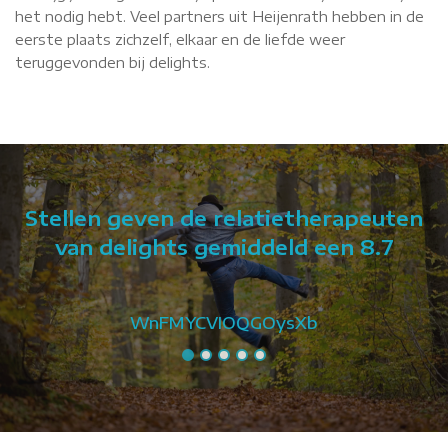
het nodig hebt. Veel partners uit Heijenrath hebben in de
eerste plaats zichzelf, elkaar en de liefde weer
teruggevonden bij delights.
Stellen geven de relatietherapeuten
van delights gemiddeld een 8.7
WnFMYCVIOQGOysXb