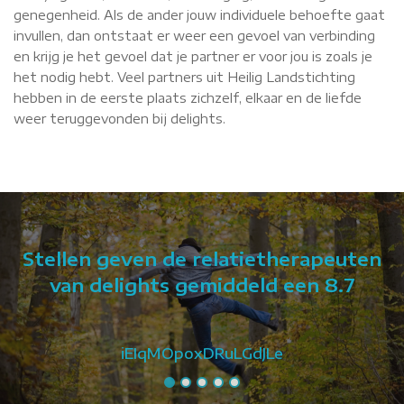
genegenheid. Als de ander jouw individuele behoefte gaat
invullen, dan ontstaat er weer een gevoel van verbinding
en krijg je het gevoel dat je partner er voor jou is zoals je
het nodig hebt. Veel partners uit Heilig Landstichting
hebben in de eerste plaats zichzelf, elkaar en de liefde
weer teruggevonden bij delights.
Stellen geven de relatietherapeuten
van delights gemiddeld een 8.7
iEIqMOpoxDRuLGdJLe