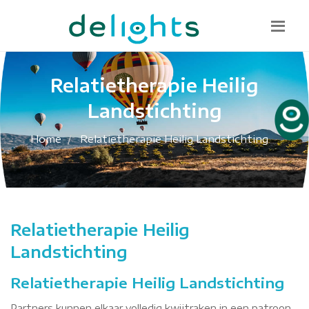
Bel mij terug
085 130 1482
info@delights.nu
Relatietherapie Heilig
Landstichting
Home
Relatietherapie Heilig Landstichting
Relatietherapie Heilig
Landstichting
Relatietherapie Heilig Landstichting
Partners kunnen elkaar volledig kwijtraken in een patroon