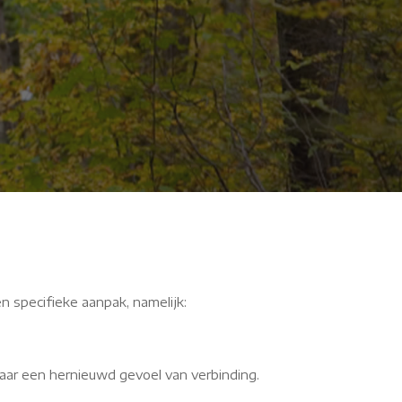
TCUb
n specifieke aanpak, namelijk:
aar een hernieuwd gevoel van verbinding.