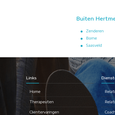
Buiten Hertme
Zenderen
Borne
Saasveld
Links
Dienst
Home
Relat
Therapeuten
Relat
Cliëntervaringen
Coach