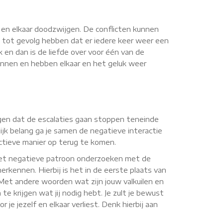
n en elkaar doodzwijgen. De conflicten kunnen
 tot gevolg hebben dat er iedere keer weer een
k en dan is de liefde over voor één van de
wonnen en hebben elkaar en het geluk weer
orgen dat de escalaties gaan stoppen teneinde
jk belang ga je samen de negatieve interactie
uctieve manier op terug te komen.
 het negatieve patroon onderzoeken met de
erkennen. Hierbij is het in de eerste plaats van
. Met andere woorden wat zijn jouw valkuilen en
te krijgen wat jij nodig hebt. Je zult je bewust
je jezelf en elkaar verliest. Denk hierbij aan