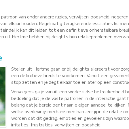
n patroon van onder andere ruzies, verwijten, boosheid, negere
van elkaar houden. Regelmatig terugkerende escalaties kunnen
teindelijk kan dit leiden tot een definitieve onherstelbare breu
llen uit Hertme hebben bij delights hun relatieproblemen over
e
Stellen uit Hertme gaan er bij delights allereerst voor z
een definitieve breuk te voorkomen. Vanuit een gezamenli
stop zetten en je zegt elkaar toe er later op een constr
Vervolgens ga je vanuit een wederzijdse betrokkenheid
bedoeling dat je de vaste patronen in de interactie gaat h
belang dat je bereid bent naar je eigen aandeel te kijken
welke overlevingsmechanismen hanteer jij in de relatie om 
worden dat dit gedrag, emoties en gevoelens zijn waardoor 
irritaties, frustraties, verwijten en boosheid.