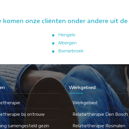
 komen onze cliënten onder andere uit de
Hengelo
Albergen
Bornerbroek
en
Werkgebied
ietherapie
Werkgebied
ietherapie bij ontrouw
Relatietherapie Den Bosch
ing samengesteld gezin
Relatietherapie Rosmalen