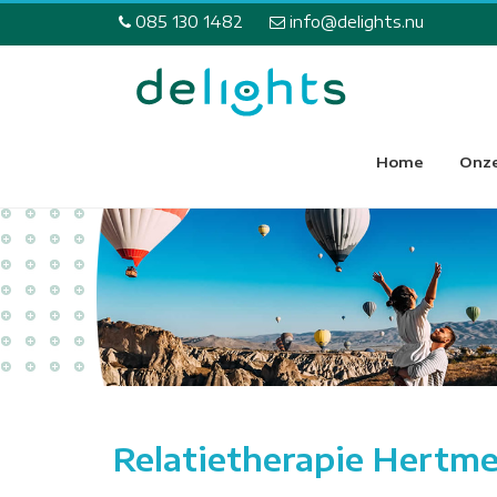
085 130 1482
info@delights.nu
Home
Onze
Relatietherapie Hertm