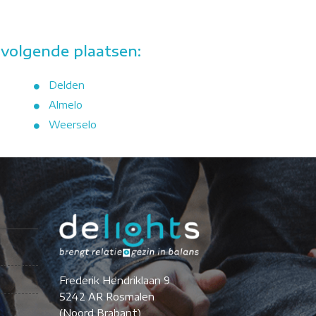
 volgende plaatsen:
Delden
Almelo
Weerselo
Frederik Hendriklaan 9
5242 AR Rosmalen
(Noord Brabant)