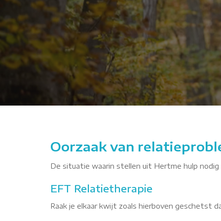
lFsRF
Oorzaak van relatieprobl
De situatie waarin stellen uit Hertme hulp nodig 
EFT Relatietherapie
Raak je elkaar kwijt zoals hierboven geschetst 