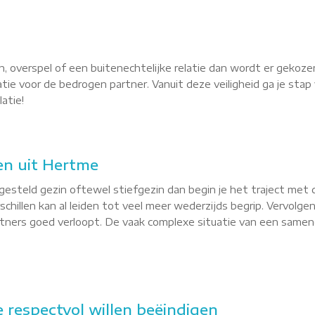
, overspel of een buitenechtelijke relatie dan wordt er gekoze
latie voor de bedrogen partner. Vanuit deze veiligheid ga je st
atie!
en uit Hertme
esteld gezin oftewel stiefgezin dan begin je het traject met 
hillen kan al leiden tot veel meer wederzijds begrip. Vervolgen
tners goed verloopt. De vaak complexe situatie van een sameng
e respectvol willen beëindigen