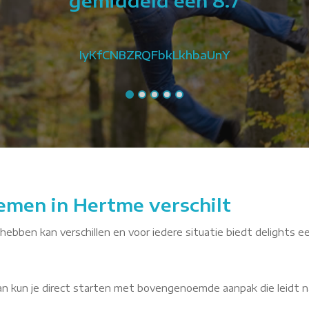
gemiddeld een 8.7
IyKfCNBZRQFbkLkhbaUnY
emen in Hertme verschilt
hebben kan verschillen en voor iedere situatie biedt delights ee
dan kun je direct starten met bovengenoemde aanpak die leidt n