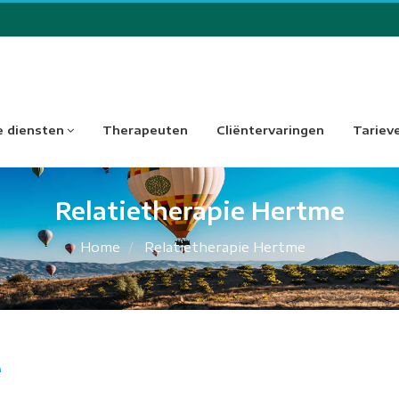
 diensten
Therapeuten
Cliëntervaringen
Tariev
Relatietherapie Hertme
Home
Relatietherapie Hertme
e