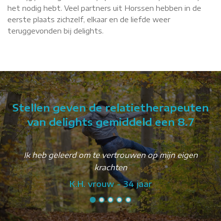
het nodig hebt. Veel partners uit Horssen hebben in de
eerste plaats zichzelf, elkaar en de liefde weer
teruggevonden bij delights.
Stellen geven de relatietherapeuten
van delights gemiddeld een 8.7
Ik heb geleerd om te vertrouwen op mijn eigen
krachten
K.H. vrouw - 34 jaar