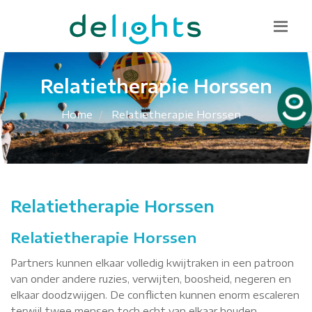
Bel mij terug
085 130 1482
info@delights.nu
Relatietherapie Horssen
Home
Relatietherapie Horssen
Relatietherapie Horssen
Relatietherapie Horssen
Partners kunnen elkaar volledig kwijtraken in een patroon
van onder andere ruzies, verwijten, boosheid, negeren en
elkaar doodzwijgen. De conflicten kunnen enorm escaleren
terwijl twee mensen toch echt van elkaar houden.