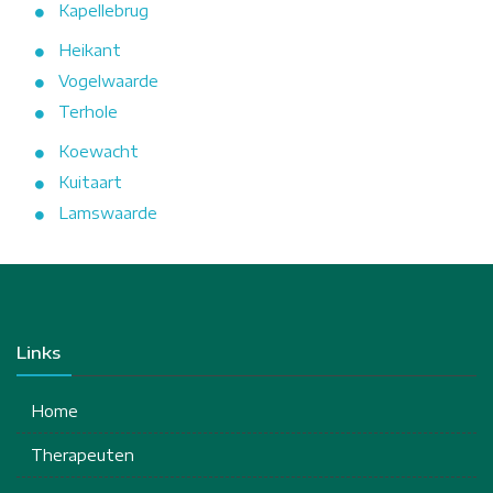
Kapellebrug
Heikant
Vogelwaarde
Terhole
Koewacht
Kuitaart
Lamswaarde
Links
Home
Therapeuten