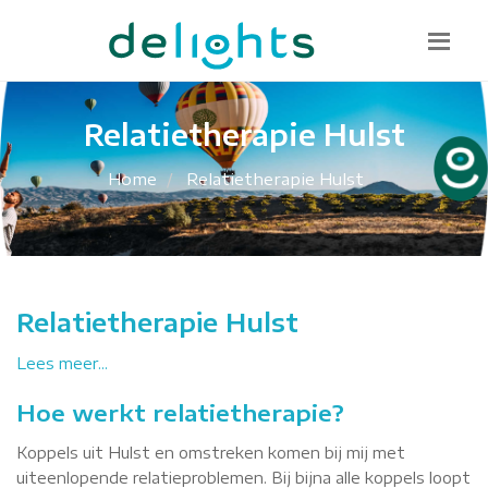
Bel mij terug
085 130 1482
info@delights.nu
Relatietherapie Hulst
Home
Relatietherapie Hulst
Relatietherapie Hulst
Lees meer...
Hoe werkt relatietherapie?
Koppels uit Hulst en omstreken komen bij mij met
uiteenlopende relatieproblemen. Bij bijna alle koppels loopt