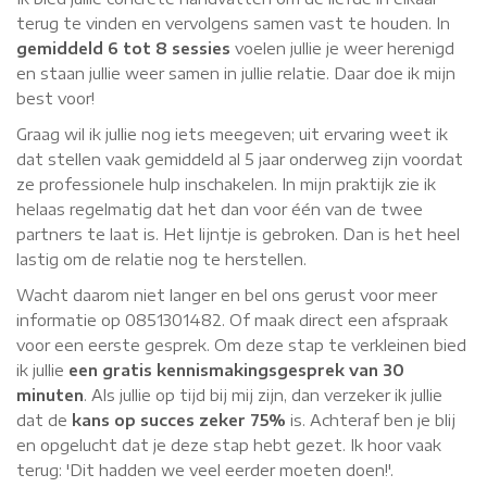
terug te vinden en vervolgens samen vast te houden. In
gemiddeld 6 tot 8 sessies
voelen jullie je weer herenigd
en staan jullie weer samen in jullie relatie. Daar doe ik mijn
best voor!
Graag wil ik jullie nog iets meegeven; uit ervaring weet ik
dat stellen vaak gemiddeld al 5 jaar onderweg zijn voordat
ze professionele hulp inschakelen. In mijn praktijk zie ik
helaas regelmatig dat het dan voor één van de twee
partners te laat is. Het lijntje is gebroken. Dan is het heel
lastig om de relatie nog te herstellen.
Wacht daarom niet langer en bel ons gerust voor meer
informatie op 0851301482. Of maak direct een afspraak
voor een eerste gesprek. Om deze stap te verkleinen bied
ik jullie
een gratis kennismakingsgesprek van 30
minuten
. Als jullie op tijd bij mij zijn, dan verzeker ik jullie
dat de
kans op succes zeker 75%
is. Achteraf ben je blij
en opgelucht dat je deze stap hebt gezet. Ik hoor vaak
terug: 'Dit hadden we veel eerder moeten doen!'.