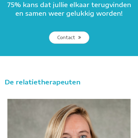
75% kans dat jullie elkaar terugvinden
en samen weer gelukkig worden!
Contact
De relatietherapeuten