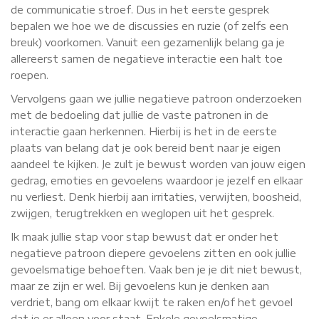
de communicatie stroef. Dus in het eerste gesprek
bepalen we hoe we de discussies en ruzie (of zelfs een
breuk) voorkomen. Vanuit een gezamenlijk belang ga je
allereerst samen de negatieve interactie een halt toe
roepen.
Vervolgens gaan we jullie negatieve patroon onderzoeken
met de bedoeling dat jullie de vaste patronen in de
interactie gaan herkennen. Hierbij is het in de eerste
plaats van belang dat je ook bereid bent naar je eigen
aandeel te kijken. Je zult je bewust worden van jouw eigen
gedrag, emoties en gevoelens waardoor je jezelf en elkaar
nu verliest. Denk hierbij aan irritaties, verwijten, boosheid,
zwijgen, terugtrekken en weglopen uit het gesprek.
Ik maak jullie stap voor stap bewust dat er onder het
negatieve patroon diepere gevoelens zitten en ook jullie
gevoelsmatige behoeften. Vaak ben je je dit niet bewust,
maar ze zijn er wel. Bij gevoelens kun je denken aan
verdriet, bang om elkaar kwijt te raken en/of het gevoel
dat je er alleen voor staat. Enkele gevoelsmatige