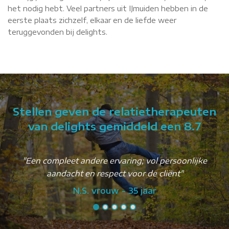
het nodig hebt. Veel partners uit IJmuiden hebben in de
eerste plaats zichzelf, elkaar en de liefde weer
teruggevonden bij delights.
Stellen geven de relatietherapeuten
van delights gemiddeld een 8.7
en
"Een compleet andere ervaring; vol persoonlijke
aandacht en respect voor de cliënt"
N.S. vrouw - 35 jaar