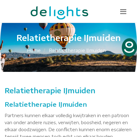
Bel mij terug
085 130 1482
info@delights.nu
Relatietherapie IJmuiden
Home
Relatietherapie IJmuiden
Relatietherapie IJmuiden
Relatietherapie IJmuiden
Partners kunnen elkaar volledig kwijtraken in een patroon
van onder andere ruzies, verwijten, boosheid, negeren en
elkaar doodzwijgen. De conflicten kunnen enorm escaleren
terwijl twee mensen toch echt van elkaar houden.