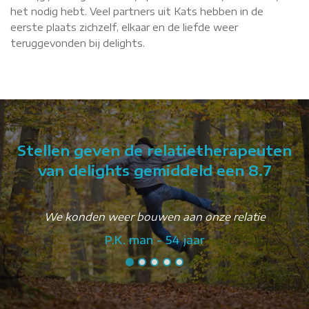
het nodig hebt. Veel partners uit Kats hebben in de
eerste plaats zichzelf, elkaar en de liefde weer
teruggevonden bij delights.
Stellen geven de relatietherapeuten
van delights gemiddeld een 8.7
We konden weer bouwen aan onze relatie
P.K. man - 54 jaar