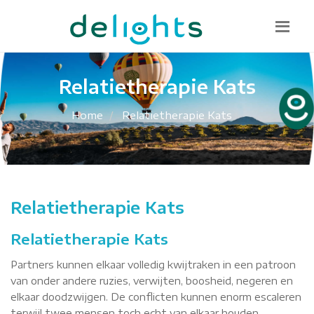
Bel mij terug
085 130 1482
info@delights.nu
Relatietherapie Kats
Home
Relatietherapie Kats
Relatietherapie Kats
Relatietherapie Kats
Partners kunnen elkaar volledig kwijtraken in een patroon
van onder andere ruzies, verwijten, boosheid, negeren en
elkaar doodzwijgen. De conflicten kunnen enorm escaleren
terwijl twee mensen toch echt van elkaar houden.