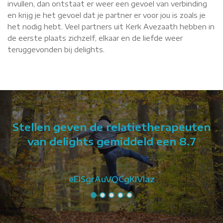
invullen, dan ontstaat er weer een gevoel van verbinding
en krijg je het gevoel dat je partner er voor jou is zoals je
het nodig hebt. Veel partners uit Kerk Avezaath hebben in
de eerste plaats zichzelf, elkaar en de liefde weer
teruggevonden bij delights.
Stellen geven de relatietherapeuten
van delights gemiddeld een 8.7
eEISgrAuVQCgKIVlaz