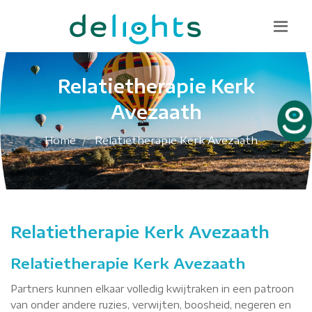
Bel mij terug
085 130 1482
info@delights.nu
Relatietherapie Kerk
Avezaath
Home
Relatietherapie Kerk Avezaath
Relatietherapie Kerk Avezaath
Relatietherapie Kerk Avezaath
Partners kunnen elkaar volledig kwijtraken in een patroon
van onder andere ruzies, verwijten, boosheid, negeren en