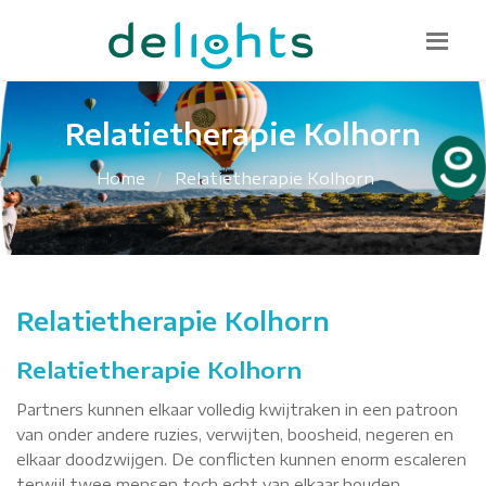
Bel mij terug
085 130 1482
info@delights.nu
Relatietherapie Kolhorn
Home
Relatietherapie Kolhorn
Relatietherapie Kolhorn
Relatietherapie Kolhorn
Partners kunnen elkaar volledig kwijtraken in een patroon
van onder andere ruzies, verwijten, boosheid, negeren en
elkaar doodzwijgen. De conflicten kunnen enorm escaleren
terwijl twee mensen toch echt van elkaar houden.