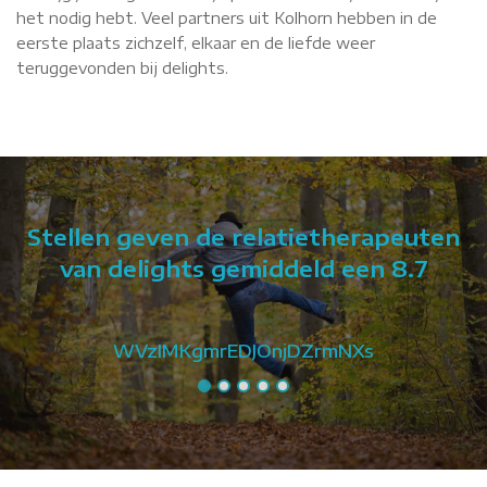
het nodig hebt. Veel partners uit Kolhorn hebben in de
eerste plaats zichzelf, elkaar en de liefde weer
teruggevonden bij delights.
Stellen geven de relatietherapeuten
van delights gemiddeld een 8.7
WVzIMKgmrEDJOnjDZrmNXs