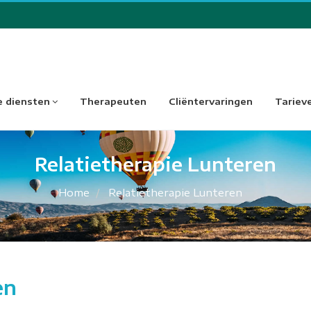
 diensten
Therapeuten
Cliëntervaringen
Tariev
Relatietherapie Lunteren
Home
Relatietherapie Lunteren
en