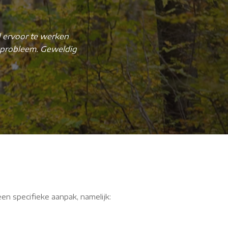
d ervoor te werken
uQ
eprobleem. Geweldig
een specifieke aanpak, namelijk: