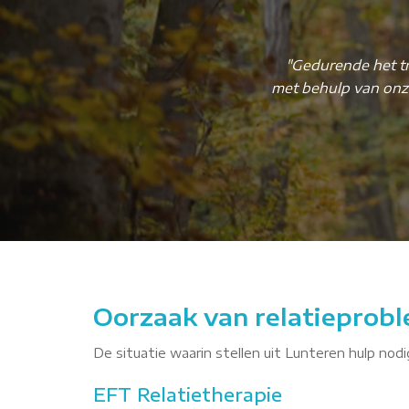
"Gedurende het tr
e
met behulp van onz
Oorzaak van relatieprobl
De situatie waarin stellen uit Lunteren hulp nodi
EFT Relatietherapie