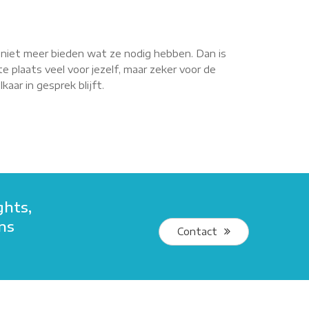
r niet meer bieden wat ze nodig hebben. Dan is
e plaats veel voor jezelf, maar zeker voor de
aar in gesprek blijft.
ghts,
ans
Contact