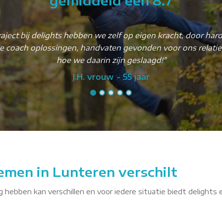
gemiddeld een 8.7
aject bij delights hebben we zelf op eigen kracht, door har
e coach oplossingen, handvaten gevonden voor ons relati
hoe we daarin zijn geslaagd!"
J.H. vrouw - 55 jaar
emen in Lunteren verschilt
g hebben kan verschillen en voor iedere situatie biedt delights 