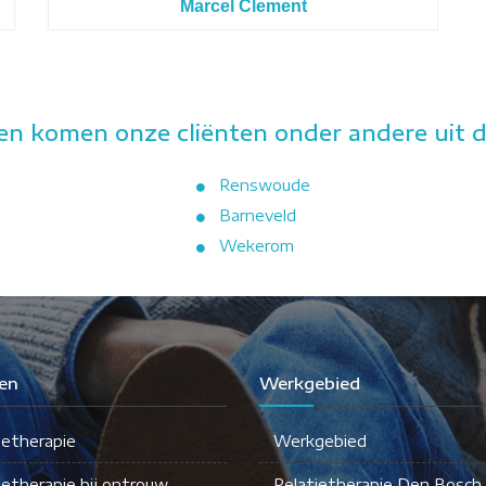
Marcel Clement
en komen onze cliënten onder andere uit d
Renswoude
Barneveld
Wekerom
en
Werkgebied
ietherapie
Werkgebied
ietherapie bij ontrouw
Relatietherapie Den Bosch