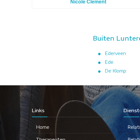
Nicole Clement
Buiten Lunter
Ederveen
Ede
De Klomp
Links
Dienst
Home
Relat
Therapeuten
Relat