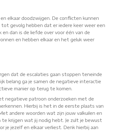
n en elkaar doodzwijgen. De conflicten kunnen
 tot gevolg hebben dat er iedere keer weer een
k en dan is de liefde over voor één van de
rwonnen en hebben elkaar en het geluk weer
 zorgen dat de escalaties gaan stoppen teneinde
jk belang ga je samen de negatieve interactie
uctieve manier op terug te komen.
 het negatieve patroon onderzoeken met de
erkennen. Hierbij is het in de eerste plaats van
. Met andere woorden wat zijn jouw valkuilen en
te krijgen wat jij nodig hebt. Je zult je bewust
je jezelf en elkaar verliest. Denk hierbij aan