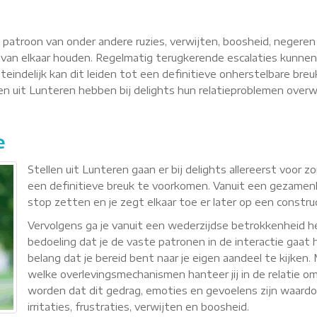
n patroon van onder andere ruzies, verwijten, boosheid, negere
van elkaar houden. Regelmatig terugkerende escalaties kunnen
teindelijk kan dit leiden tot een definitieve onherstelbare breu
llen uit Lunteren hebben bij delights hun relatieproblemen ove
e
Stellen uit Lunteren gaan er bij delights allereerst voor
een definitieve breuk te voorkomen. Vanuit een gezamenli
stop zetten en je zegt elkaar toe er later op een constr
Vervolgens ga je vanuit een wederzijdse betrokkenheid
bedoeling dat je de vaste patronen in de interactie gaat h
belang dat je bereid bent naar je eigen aandeel te kijken
welke overlevingsmechanismen hanteer jij in de relatie om 
worden dat dit gedrag, emoties en gevoelens zijn waardoor 
irritaties, frustraties, verwijten en boosheid.