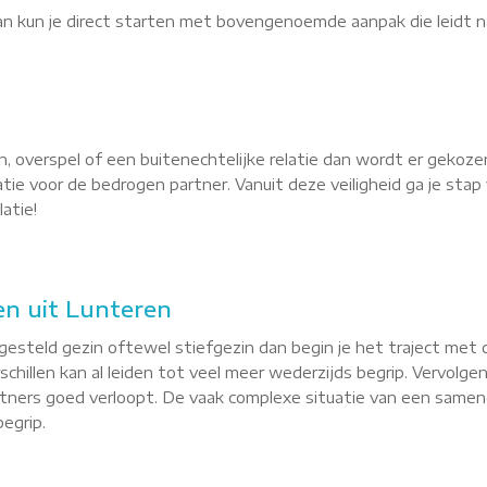
dan kun je direct starten met bovengenoemde aanpak die leidt n
, overspel of een buitenechtelijke relatie dan wordt er gekoze
latie voor de bedrogen partner. Vanuit deze veiligheid ga je st
atie!
n uit Lunteren
esteld gezin oftewel stiefgezin dan begin je het traject met 
hillen kan al leiden tot veel meer wederzijds begrip. Vervolgen
ners goed verloopt. De vaak complexe situatie van een sameng
egrip.