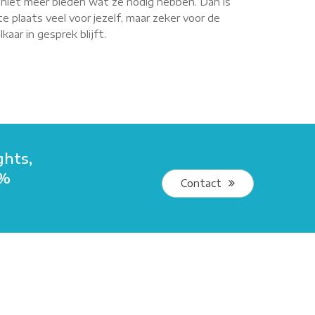
r niet meer bieden wat ze nodig hebben. Dan is
e plaats veel voor jezelf, maar zeker voor de
aar in gesprek blijft.
ghts,
5%
Contact