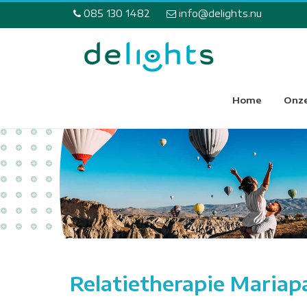
085 130 1482
info@delights.nu
Home
Onze
Relatietherapie Mariap