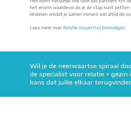
Het komt natuurlijk ook voor dat partners tot de
het enorm waardevol als je de stap kunt zetten o
kinderen omdat je samen immers wel altijd de oude
Lees meer over
Relatie respectvol beëindigen
Wil je de neerwaartse spiraal do
de specialist voor relatie + gezi
kans dat jullie elkaar terugvin