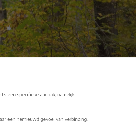
uQ
hts een specifieke aanpak, namelijk:
aar een hernieuwd gevoel van verbinding.