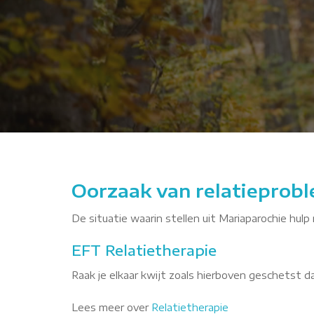
JryJA
Oorzaak van relatieprobl
De situatie waarin stellen uit Mariaparochie hulp
EFT Relatietherapie
Raak je elkaar kwijt zoals hierboven geschetst 
Lees meer over
Relatietherapie