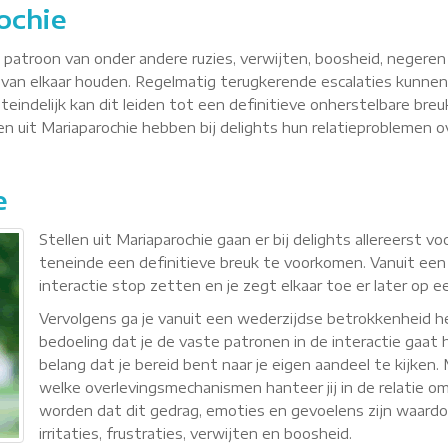
ochie
n patroon van onder andere ruzies, verwijten, boosheid, negere
van elkaar houden. Regelmatig terugkerende escalaties kunnen
teindelijk kan dit leiden tot een definitieve onherstelbare breu
llen uit Mariaparochie hebben bij delights hun relatieprobleme
e
Stellen uit Mariaparochie gaan er bij delights allereerst 
teneinde een definitieve breuk te voorkomen. Vanuit een
interactie stop zetten en je zegt elkaar toe er later op 
Vervolgens ga je vanuit een wederzijdse betrokkenheid
bedoeling dat je de vaste patronen in de interactie gaat h
belang dat je bereid bent naar je eigen aandeel te kijken
welke overlevingsmechanismen hanteer jij in de relatie om 
worden dat dit gedrag, emoties en gevoelens zijn waardoor 
irritaties, frustraties, verwijten en boosheid.