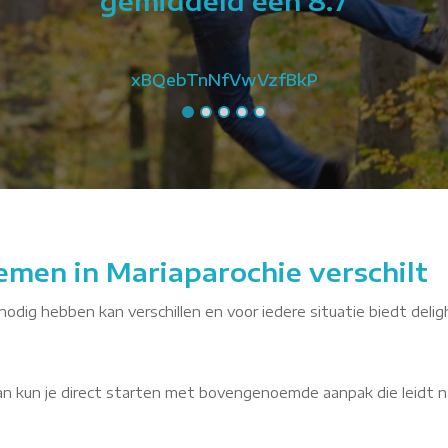
gemiddeld een 8.7
xBQebTnNfVwVzfBkP
emen in Mariaparochie verschilt
 nodig hebben kan verschillen en voor iedere situatie biedt delig
dan kun je direct starten met bovengenoemde aanpak die leidt n