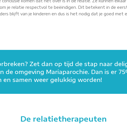
 conclusie komen dat het over is in de relatie. Ze kunnen elkaa
m je relatie respectvol te beëindigen. Dit betekent in de eerst
rs blijft van je kinderen en dus is het nodig dat je goed met elk
orbreken? Zet dan op tijd de stap naar deli
n in de omgeving Mariaparochie. Dan is er 7
den en samen weer gelukkig worden!
De relatietherapeuten