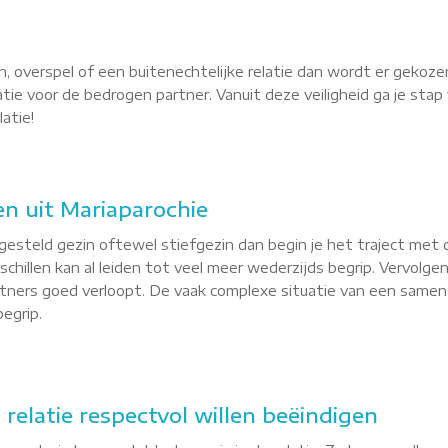
, overspel of een buitenechtelijke relatie dan wordt er gekoze
latie voor de bedrogen partner. Vanuit deze veiligheid ga je st
atie!
n uit Mariaparochie
esteld gezin oftewel stiefgezin dan begin je het traject met 
hillen kan al leiden tot veel meer wederzijds begrip. Vervolgen
ners goed verloopt. De vaak complexe situatie van een samenge
egrip.
 relatie respectvol willen beëindigen