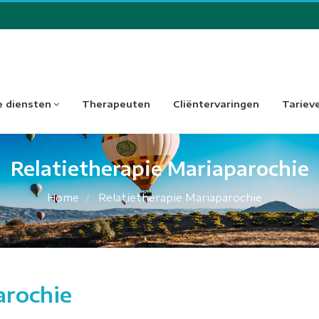
 diensten
Therapeuten
Cliëntervaringen
Tariev
Relatietherapie Mariaparochie
Home
Relatietherapie Mariaparochie
arochie