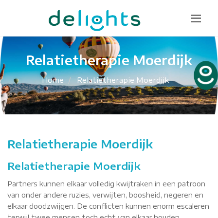
Bel mij terug
085 130 1482
info@delights.nu
Relatietherapie Moerdijk
Home
Relatietherapie Moerdijk
Relatietherapie Moerdijk
Relatietherapie Moerdijk
Partners kunnen elkaar volledig kwijtraken in een patroon
van onder andere ruzies, verwijten, boosheid, negeren en
elkaar doodzwijgen. De conflicten kunnen enorm escaleren
terwijl twee mensen toch echt van elkaar houden.