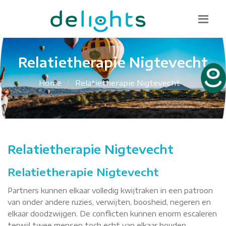
Bel mij terug
085 130 1482
info@delights.nu
Relatietherapie Nigtevecht
Home
Relatietherapie Nigtevecht
Relatietherapie Nigtevecht
Relatietherapie Nigtevecht
Partners kunnen elkaar volledig kwijtraken in een patroon
van onder andere ruzies, verwijten, boosheid, negeren en
elkaar doodzwijgen. De conflicten kunnen enorm escaleren
terwijl twee mensen toch echt van elkaar houden.