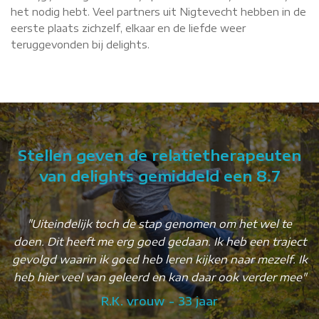
het nodig hebt. Veel partners uit Nigtevecht hebben in de
eerste plaats zichzelf, elkaar en de liefde weer
teruggevonden bij delights.
Stellen geven de relatietherapeuten
van delights gemiddeld een 8.7
"Uiteindelijk toch de stap genomen om het wel te
doen. Dit heeft me erg goed gedaan. Ik heb een traject
gevolgd waarin ik goed heb leren kijken naar mezelf. Ik
heb hier veel van geleerd en kan daar ook verder mee"
R.K. vrouw - 33 jaar