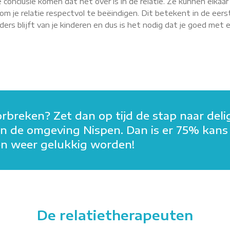
 conclusie komen dat het over is in de relatie. Ze kunnen elkaa
m je relatie respectvol te beëindigen. Dit betekent in de eerst
rs blijft van je kinderen en dus is het nodig dat je goed met elk
orbreken? Zet dan op tijd de stap naar deli
n in de omgeving Nispen. Dan is er 75% kans
men weer gelukkig worden!
De relatietherapeuten