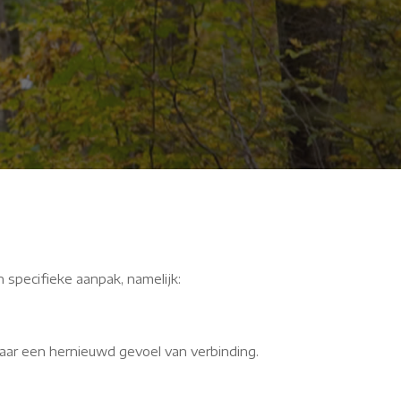
pvb
n specifieke aanpak, namelijk:
aar een hernieuwd gevoel van verbinding.