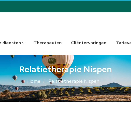
 diensten
Therapeuten
Cliëntervaringen
Tariev
Relatietherapie Nispen
Home
Relatietherapie Nispen