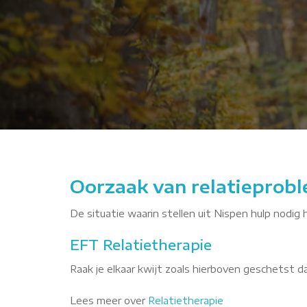
bMPH
Oorzaak van relatieprobl
De situatie waarin stellen uit Nispen hulp nodig 
EFT Relatietherapie
Raak je elkaar kwijt zoals hierboven geschetst 
Lees meer over
Relatietherapie