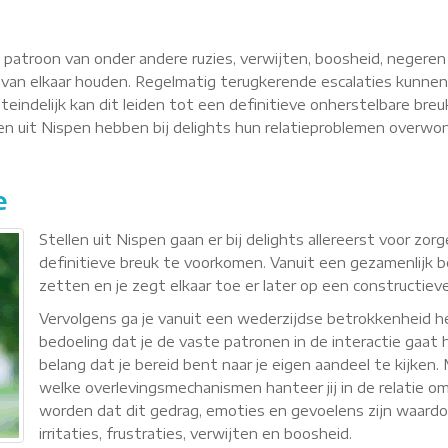
n patroon van onder andere ruzies, verwijten, boosheid, negere
van elkaar houden. Regelmatig terugkerende escalaties kunnen
teindelijk kan dit leiden tot een definitieve onherstelbare breu
llen uit Nispen hebben bij delights hun relatieproblemen overw
e
Stellen uit Nispen gaan er bij delights allereerst voor z
definitieve breuk te voorkomen. Vanuit een gezamenlijk b
zetten en je zegt elkaar toe er later op een constructie
Vervolgens ga je vanuit een wederzijdse betrokkenheid
bedoeling dat je de vaste patronen in de interactie gaat h
belang dat je bereid bent naar je eigen aandeel te kijken
welke overlevingsmechanismen hanteer jij in de relatie om 
worden dat dit gedrag, emoties en gevoelens zijn waardoor 
irritaties, frustraties, verwijten en boosheid.