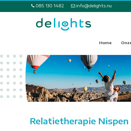
085 130 1482
info@delights.nu
Home
Onze
Relatietherapie Nispen