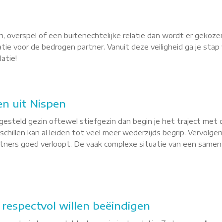
, overspel of een buitenechtelijke relatie dan wordt er gekoze
latie voor de bedrogen partner. Vanuit deze veiligheid ga je st
atie!
n uit Nispen
esteld gezin oftewel stiefgezin dan begin je het traject met 
hillen kan al leiden tot veel meer wederzijds begrip. Vervolgen
tners goed verloopt. De vaak complexe situatie van een sameng
e respectvol willen beëindigen