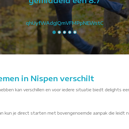
gemiddeld een 8.7
qhUyfWAdgJQmVFMPpNEWstC
emen in Nispen verschilt
hebben kan verschillen en voor iedere situatie biedt delights ee
dan kun je direct starten met bovengenoemde aanpak die leidt n