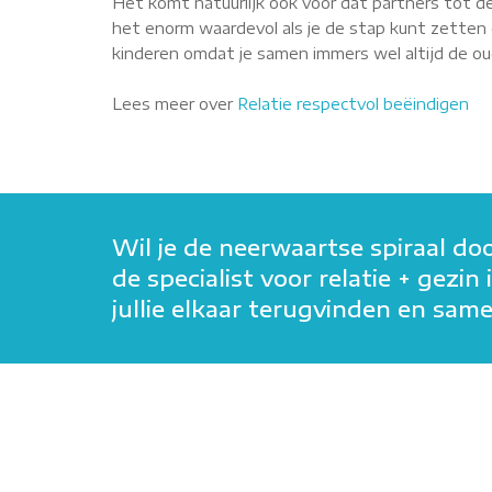
Het komt natuurlijk ook voor dat partners tot de
het enorm waardevol als je de stap kunt zetten o
kinderen omdat je samen immers wel altijd de oude
Lees meer over
Relatie respectvol beëindigen
Wil je de neerwaartse spiraal do
de specialist voor relatie + gezi
jullie elkaar terugvinden en sa