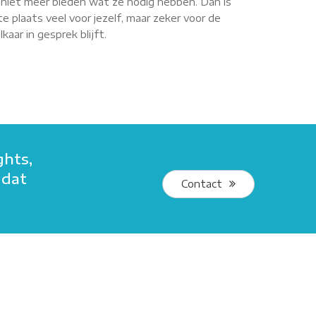
r niet meer bieden wat ze nodig hebben. Dan is
e plaats veel voor jezelf, maar zeker voor de
aar in gesprek blijft.
ghts,
 dat
Contact