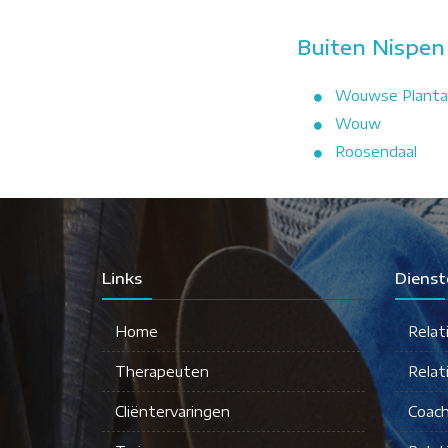
Buiten Nispen
Wouwse Plant
Wouw
Roosendaal
Links
Dienst
Home
Relat
Therapeuten
Relat
Cliëntervaringen
Coach