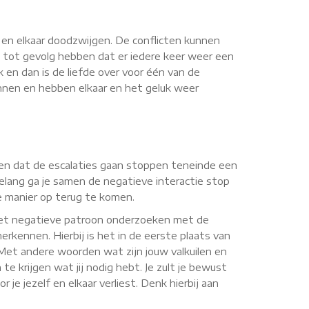
n en elkaar doodzwijgen. De conflicten kunnen
 tot gevolg hebben dat er iedere keer weer een
k en dan is de liefde over voor één van de
onnen en hebben elkaar en het geluk weer
orgen dat de escalaties gaan stoppen teneinde een
elang ga je samen de negatieve interactie stop
ve manier op terug te komen.
 het negatieve patroon onderzoeken met de
erkennen. Hierbij is het in de eerste plaats van
. Met andere woorden wat zijn jouw valkuilen en
te krijgen wat jij nodig hebt. Je zult je bewust
je jezelf en elkaar verliest. Denk hierbij aan