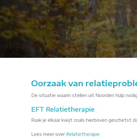
krxGx
Oorzaak van relatieprobl
De situatie waarin stellen uit Noorden hulp nodig
EFT Relatietherapie
Raak je elkaar kwijt zoals hierboven geschetst 
Lees meer over
Relatietherapie