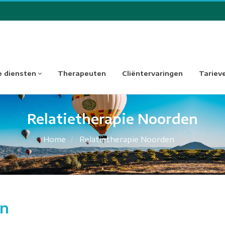
 diensten
Therapeuten
Cliëntervaringen
Tariev
Relatietherapie Noorden
Home
Relatietherapie Noorden
en