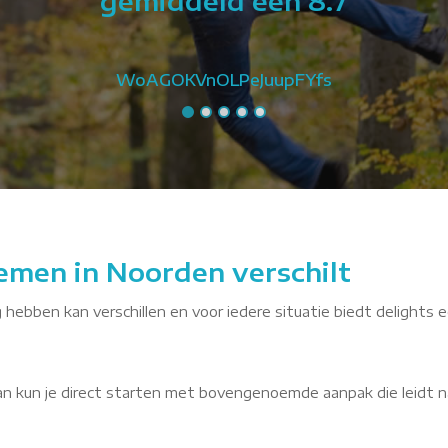
gemiddeld een 8.7
WoAGOKVnOLPeJuupFYfs
emen in Noorden verschilt
 hebben kan verschillen en voor iedere situatie biedt delights e
dan kun je direct starten met bovengenoemde aanpak die leidt n