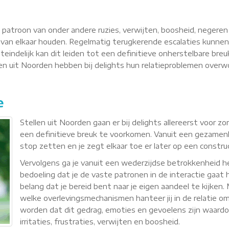
n patroon van onder andere ruzies, verwijten, boosheid, negere
van elkaar houden. Regelmatig terugkerende escalaties kunnen
teindelijk kan dit leiden tot een definitieve onherstelbare breu
llen uit Noorden hebben bij delights hun relatieproblemen ove
e
Stellen uit Noorden gaan er bij delights allereerst voor 
een definitieve breuk te voorkomen. Vanuit een gezamenli
stop zetten en je zegt elkaar toe er later op een constr
Vervolgens ga je vanuit een wederzijdse betrokkenheid
bedoeling dat je de vaste patronen in de interactie gaat h
belang dat je bereid bent naar je eigen aandeel te kijken
welke overlevingsmechanismen hanteer jij in de relatie om 
worden dat dit gedrag, emoties en gevoelens zijn waardoor 
irritaties, frustraties, verwijten en boosheid.