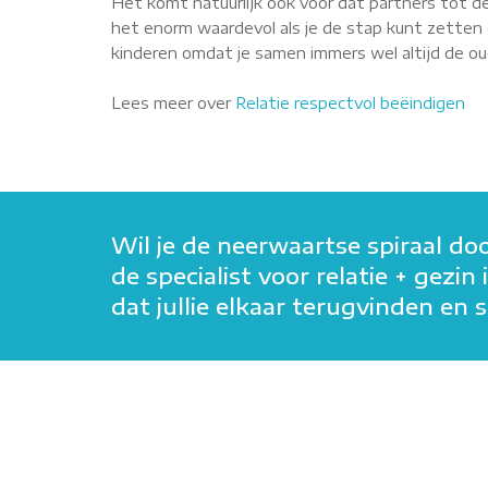
Het komt natuurlijk ook voor dat partners tot de
het enorm waardevol als je de stap kunt zetten o
kinderen omdat je samen immers wel altijd de oude
Lees meer over
Relatie respectvol beëindigen
Wil je de neerwaartse spiraal do
de specialist voor relatie + gez
dat jullie elkaar terugvinden e