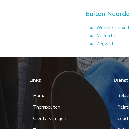
Buiten Noorde
Woerdense Verl
Mijdrecht
Zegveld
Links
Dienst
Home
Relat
Therapeuten
Relat
Cliëntervaringen
Coach