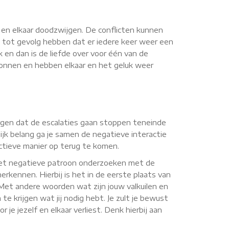
n en elkaar doodzwijgen. De conflicten kunnen
 tot gevolg hebben dat er iedere keer weer een
k en dan is de liefde over voor één van de
rwonnen en hebben elkaar en het geluk weer
zorgen dat de escalaties gaan stoppen teneinde
jk belang ga je samen de negatieve interactie
uctieve manier op terug te komen.
 het negatieve patroon onderzoeken met de
erkennen. Hierbij is het in de eerste plaats van
. Met andere woorden wat zijn jouw valkuilen en
te krijgen wat jij nodig hebt. Je zult je bewust
je jezelf en elkaar verliest. Denk hierbij aan