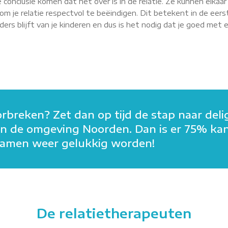
 conclusie komen dat het over is in de relatie. Ze kunnen elkaa
m je relatie respectvol te beëindigen. Dit betekent in de eerst
rs blijft van je kinderen en dus is het nodig dat je goed met elk
orbreken? Zet dan op tijd de stap naar deli
in in de omgeving Noorden. Dan is er 75% ka
n samen weer gelukkig worden!
De relatietherapeuten