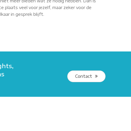
r niet meer bieden wat ze nodig hebben. Dan is
e plaats veel voor jezelf, maar zeker voor de
aar in gesprek blijft.
ghts,
ns
Contact