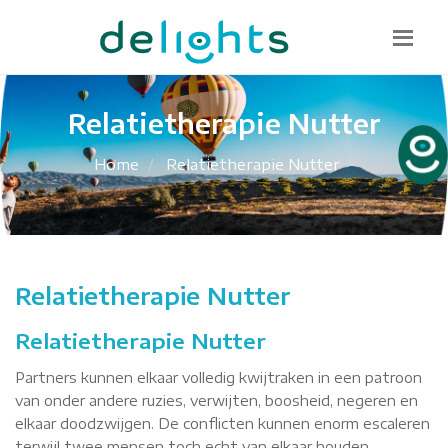
Bel mij terug
085 130 1482
info@delights.nu
Relatietherapie Nutter
Home
Relatietherapie Nutter
Relatietherapie Nutter
Relatietherapie Nutter
Partners kunnen elkaar volledig kwijtraken in een patroon
van onder andere ruzies, verwijten, boosheid, negeren en
elkaar doodzwijgen. De conflicten kunnen enorm escaleren
terwijl twee mensen toch echt van elkaar houden.