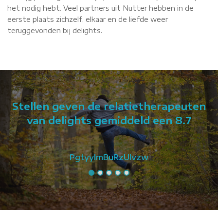
het nodig hebt. Veel partners uit Nutter hebben in de
eerste plaats zichzelf, elkaar en de liefde weer
teruggevonden bij delights.
Stellen geven de relatietherapeuten
van delights gemiddeld een 8.7
PgtyylmBuRzUlvzw