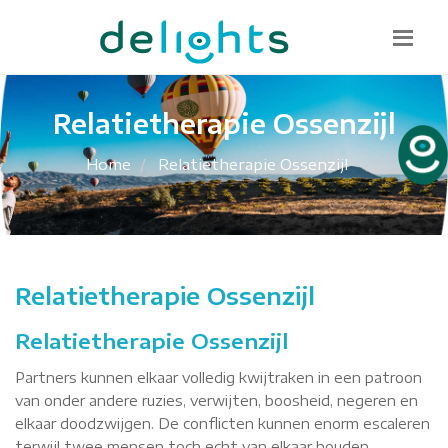
Bel mij terug
085 130 1482
info@delights.nu
Relatietherapie Ossenzijl
Home
Relatietherapie Ossenzijl
Relatietherapie Ossenzijl
Relatietherapie Ossenzijl
Partners kunnen elkaar volledig kwijtraken in een patroon
van onder andere ruzies, verwijten, boosheid, negeren en
elkaar doodzwijgen. De conflicten kunnen enorm escaleren
terwijl twee mensen toch echt van elkaar houden.