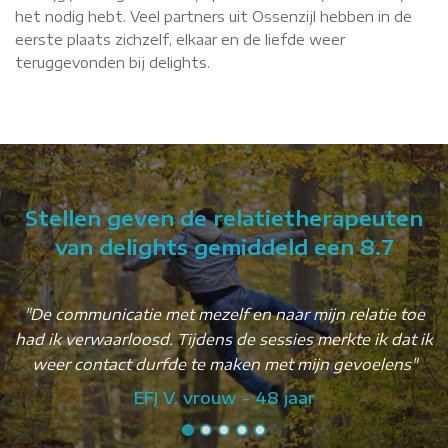
het nodig hebt. Veel partners uit Ossenzijl hebben in de
eerste plaats zichzelf, elkaar en de liefde weer
teruggevonden bij delights.
Stellen geven de relatietherapeuten
van delights gemiddeld een 8.7
"De communicatie met mezelf en naar mijn relatie toe
had ik verwaarloosd. Tijdens de sessies merkte ik dat ik
weer contact durfde te maken met mijn gevoelens"
EFJ V. vrouw - 48 jaar