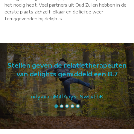
het nodig hebt. Veel partners uit Oud Zuilen hebben in de
eerste plaats zichzelf, elkaar en de liefde weer
teruggevonden bij delights.
Stellen geven de relatietherapeuten
van delights gemiddeld een 8.7
ndyvxaojMiIfAnySqNwLvhbK