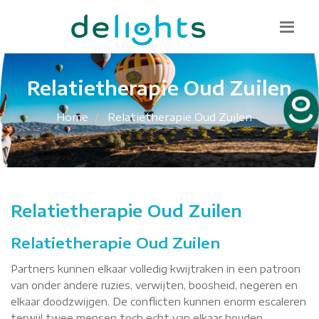
Bel mij terug
085 130 1482
info@delights.nu
Relatietherapie Oud Zuilen
Home
Relatietherapie Oud Zuilen
Relatietherapie Oud Zuilen
Relatietherapie Oud Zuilen
Partners kunnen elkaar volledig kwijtraken in een patroon
van onder andere ruzies, verwijten, boosheid, negeren en
elkaar doodzwijgen. De conflicten kunnen enorm escaleren
terwijl twee mensen toch echt van elkaar houden.