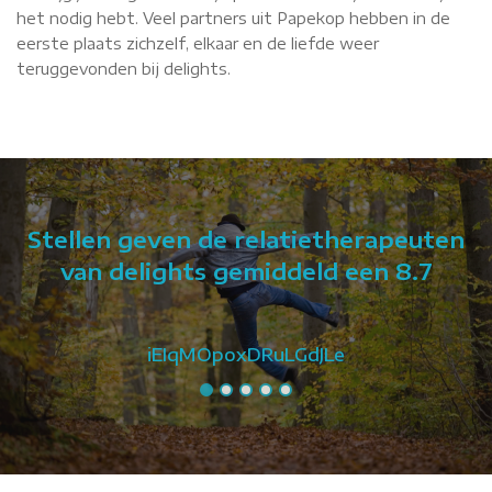
het nodig hebt. Veel partners uit Papekop hebben in de
eerste plaats zichzelf, elkaar en de liefde weer
teruggevonden bij delights.
Stellen geven de relatietherapeuten
van delights gemiddeld een 8.7
iEIqMOpoxDRuLGdJLe