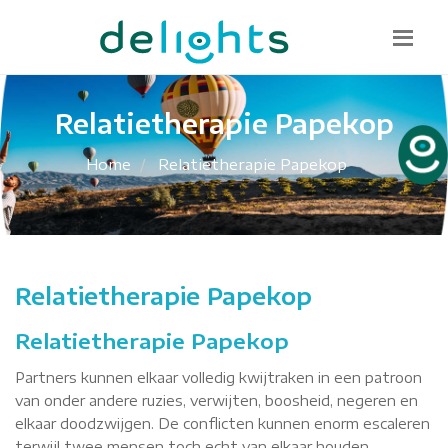
Bel mij terug
085 130 1482
info@delights.nu
Relatietherapie Papekop
Home
Relatietherapie Papekop
Relatietherapie Papekop
Relatietherapie Papekop
Partners kunnen elkaar volledig kwijtraken in een patroon
van onder andere ruzies, verwijten, boosheid, negeren en
elkaar doodzwijgen. De conflicten kunnen enorm escaleren
terwijl twee mensen toch echt van elkaar houden.