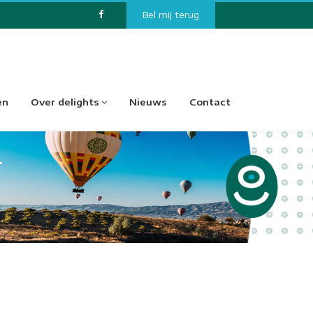
Bel mij terug
en
Over delights
Nieuws
Contact
r