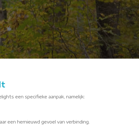
Pcef
lt
lights een specifieke aanpak, namelijk:
aar een hernieuwd gevoel van verbinding.