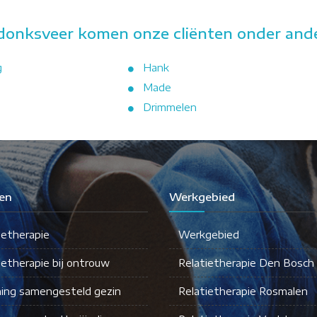
onksveer komen onze cliënten onder ander
g
Hank
Made
Drimmelen
en
Werkgebied
ietherapie
Werkgebied
ietherapie bij ontrouw
Relatietherapie Den Bosch
ing samengesteld gezin
Relatietherapie Rosmalen