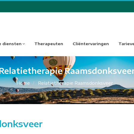
 diensten
Therapeuten
Cliëntervaringen
Tariev
Relatietherapie Raamsdonksvee
Home
Relatietherapie Raamsdonksveer
donksveer