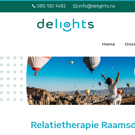
085 130 1482
info@delights.nu
Home
Onze
Relatietherapie Raams