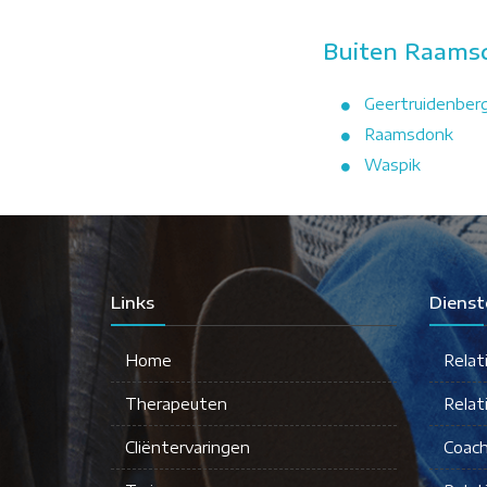
Buiten Raamsd
Geertruidenber
Raamsdonk
Waspik
Links
Dienst
Home
Relat
Therapeuten
Relat
Cliëntervaringen
Coach