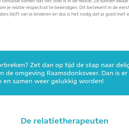
 conclusie komen dat het over is in de relatie. Ze kunnen elkaa
m je relatie respectvol te beëindigen. Dit betekent in de eerst
rs blijft van je kinderen en dus is het nodig dat je goed met elk
orbreken? Zet dan op tijd de stap naar deli
in in de omgeving Raamsdonksveer. Dan is e
den en samen weer gelukkig worden!
De relatietherapeuten