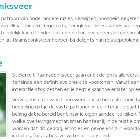
nksveer
n patroon van onder andere ruzies, verwijten, boosheid, negere
van elkaar houden. Regelmatig terugkerende escalaties kunnen
teindelijk kan dit leiden tot een definitieve onherstelbare breu
llen uit Raamsdonksveer hebben bij delights hun relatieproble
e
Stellen uit Raamsdonksveer gaan er bij delights allereers
teneinde een definitieve breuk te voorkomen. Vanuit een
interactie stop zetten en je zegt elkaar toe er later op 
Vervolgens ga je vanuit een wederzijdse betrokkenheid
bedoeling dat je de vaste patronen in de interactie gaat h
belang dat je bereid bent naar je eigen aandeel te kijken
welke overlevingsmechanismen hanteer jij in de relatie om 
worden dat dit gedrag, emoties en gevoelens zijn waardoor 
irritaties, frustraties, verwijten en boosheid.