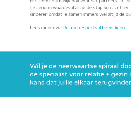
Het komt natuurlijk ook voor dat partners tot de
het enorm waardevol als je de stap kunt zetten o
kinderen omdat je samen immers wel altijd de oude
Lees meer over
Relatie respectvol beëindigen
Wil je de neerwaartse spiraal do
de specialist voor relatie + gez
kans dat jullie elkaar terugvin