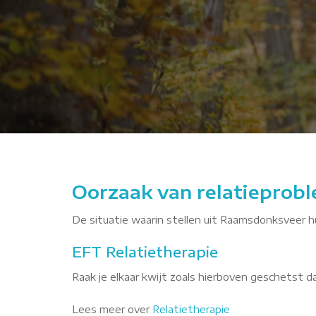
eGGr
Oorzaak van relatieprob
De situatie waarin stellen uit Raamsdonksveer hu
EFT Relatietherapie
Raak je elkaar kwijt zoals hierboven geschetst 
Lees meer over
Relatietherapie