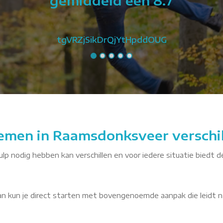
gemiddeld een 8.7
tgVRZjSikDrQjYtHpddOUG
lemen in Raamsdonksveer verschi
lp nodig hebben kan verschillen en voor iedere situatie biedt de
dan kun je direct starten met bovengenoemde aanpak die leidt n