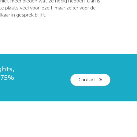
r niet meer bieden wat ze nodig hebben. Dan is
e plaats veel voor jezelf, maar zeker voor de
aar in gesprek blijft.
ghts,
r 75%
Contact