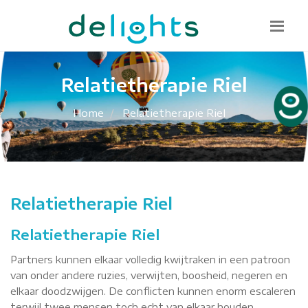
Bel mij terug
085 130 1482
info@delights.nu
Relatietherapie Riel
Home
Relatietherapie Riel
Relatietherapie Riel
Relatietherapie Riel
Partners kunnen elkaar volledig kwijtraken in een patroon
van onder andere ruzies, verwijten, boosheid, negeren en
elkaar doodzwijgen. De conflicten kunnen enorm escaleren
terwijl twee mensen toch echt van elkaar houden.