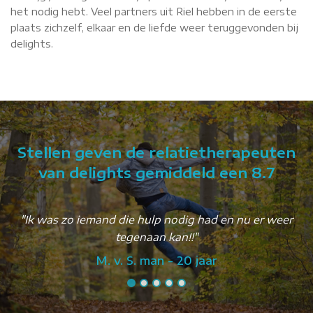
het nodig hebt. Veel partners uit Riel hebben in de eerste
plaats zichzelf, elkaar en de liefde weer teruggevonden bij
delights.
Stellen geven de relatietherapeuten
van delights gemiddeld een 8.7
"Ik was zo iemand die hulp nodig had en nu er weer
tegenaan kan!!"
M. v. S. man - 20 jaar