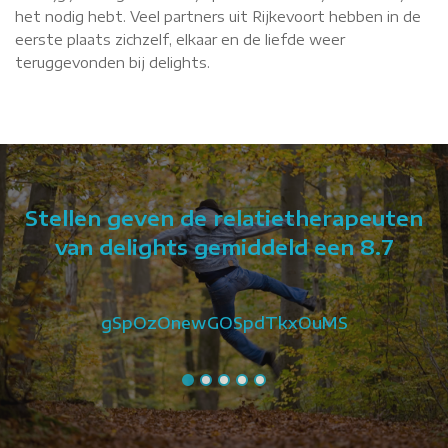
het nodig hebt. Veel partners uit Rijkevoort hebben in de
eerste plaats zichzelf, elkaar en de liefde weer
teruggevonden bij delights.
Stellen geven de relatietherapeuten
van delights gemiddeld een 8.7
gSpOzOnewGOSpdTkxOuMS