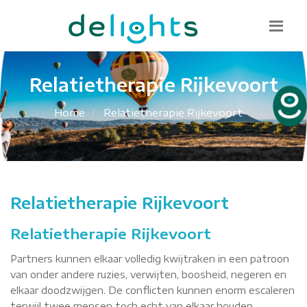
Bel mij terug
085 130 1482
info@delights.nu
Relatietherapie Rijkevoort
Home
Relatietherapie Rijkevoort
Relatietherapie Rijkevoort
Relatietherapie Rijkevoort
Partners kunnen elkaar volledig kwijtraken in een patroon
van onder andere ruzies, verwijten, boosheid, negeren en
elkaar doodzwijgen. De conflicten kunnen enorm escaleren
terwijl twee mensen toch echt van elkaar houden.