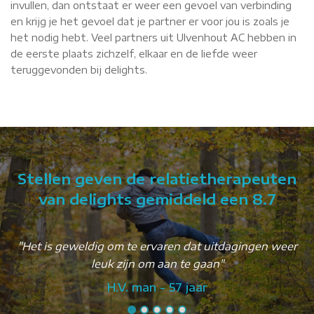
invullen, dan ontstaat er weer een gevoel van verbinding
en krijg je het gevoel dat je partner er voor jou is zoals je
het nodig hebt. Veel partners uit Ulvenhout AC hebben in
de eerste plaats zichzelf, elkaar en de liefde weer
teruggevonden bij delights.
Stellen geven de relatietherapeuten
van delights gemiddeld een 8.7
"Het is geweldig om te ervaren dat uitdagingen weer
leuk zijn om aan te gaan"
H.V. man - 57 jaar