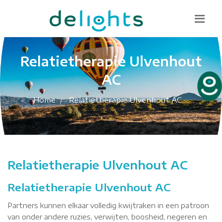
Bel mij terug
085 130 1482
info@delights.nu
Relatietherapie Ulvenhout
AC
Home
Relatietherapie Ulvenhout AC
Relatietherapie Ulvenhout AC
Relatietherapie Ulvenhout AC
Partners kunnen elkaar volledig kwijtraken in een patroon
van onder andere ruzies, verwijten, boosheid, negeren en