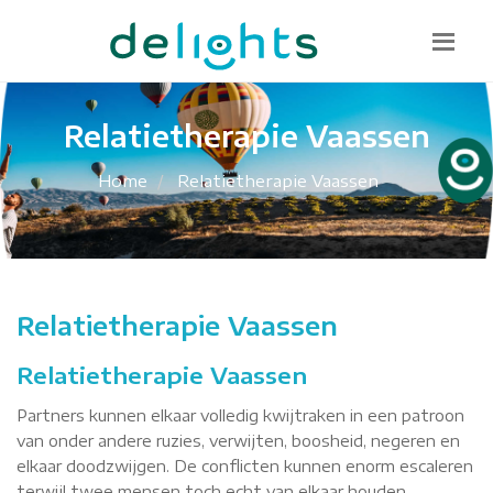
Bel mij terug
085 130 1482
info@delights.nu
Relatietherapie Vaassen
Home
Relatietherapie Vaassen
Relatietherapie Vaassen
Relatietherapie Vaassen
Partners kunnen elkaar volledig kwijtraken in een patroon
van onder andere ruzies, verwijten, boosheid, negeren en
elkaar doodzwijgen. De conflicten kunnen enorm escaleren
terwijl twee mensen toch echt van elkaar houden.