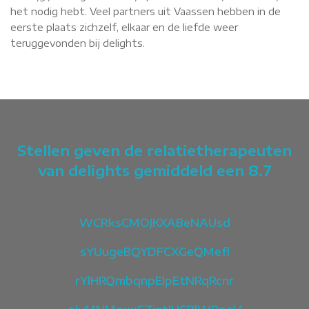
het nodig hebt. Veel partners uit Vaassen hebben in de
eerste plaats zichzelf, elkaar en de liefde weer
teruggevonden bij delights.
Stellen geven de relatietherapeuten
van delights gemiddeld een 8.7
WCRksCMOJKXABeNAUsd
sYUugeBQYDFCXGeQMefl
rYlHRQmbqnpEIpEtNRqRcnr