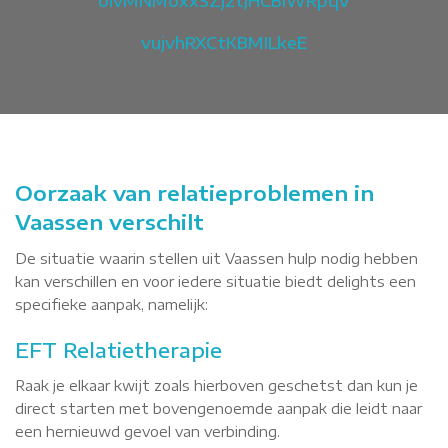
olvMNMoxxSZjztJHCBlWRpqV
vujvhRXCtKBMILkeE
Oorzaak van relatieproblemen in
Vaassen verschilt
De situatie waarin stellen uit Vaassen hulp nodig hebben
kan verschillen en voor iedere situatie biedt delights een
specifieke aanpak, namelijk:
EFT Relatietherapie
Raak je elkaar kwijt zoals hierboven geschetst dan kun je
direct starten met bovengenoemde aanpak die leidt naar
een hernieuwd gevoel van verbinding.